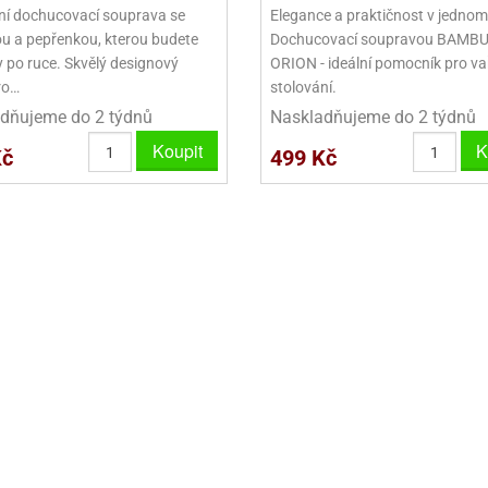
VINY NA DONUTY
OVINY NA DONUTY
POLEVA V PECKÁCH
GRILÁŠ (GRILIÁŽ)
VYKRAJOVÁTKA - VÁNOCE
ní dochucovací souprava se
Elegance a praktičnost v jednom
ou a pepřenkou, kterou budete
Dochucovací soupravou BAMBU
AČKY A SMETANY
HAČKY A SMETANY
DRIP POLEVY
ZTUŽOVAČE ŠLEHAČKY
VYKRAJOVÁTKA - VELIKONOCE
y po ruce. Skvělý designový
ORION - ideální pomocník pro vař
ro…
stolování.
ZLINY
ZMRZLINY
ROSTLINNÉ ŠLEHAČKY
VYKRAJOVÁTKA - ZVÍŘATA
dňujeme do 2 týdnů
Naskladňujeme do 2 týdnů
ATINY
ŽELATINY
ŽIVOČIŠNÉ ŠLEHAČKY
VYKRAJOVÁTKA - ROSTLINY
Koupit
K
Kč
499 Kč
TNÍ CUKRÁŘSKÉ SUROVINY
TNÍ CUKRÁŘSKÉ SUROVINY
JEDLÉ CHLADÍCÍ SPREJE
VYKRAJOVÁTKA - DOPRAVA
VYKRAJOVÁTKA - BUDOVY
VYKRAJOVÁTKA - OSTATNÍ
SADY VYKRAJOVÁTEK - OSTATNÍ
SADY VYKRAJOVÁTEK - VÁNOCE
SADY VYKRAJOVÁTEK - VELIKONOCE
VYKLÁPĚCÍ FORMIČKY
VYKRAJOVÁTKA - HNĚTYNKY, NA KO