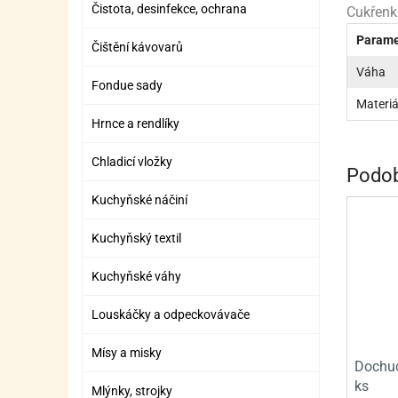
Čistota, desinfekce, ochrana
ZÁBAVNÉ HRAČKY, DOPLŇKY
VÝROBA SLIZU
BOXY A TAŠKY NA POMŮCKY
OTOČ
SILI
PŘEN
K
Cukřenka
Parame
ZÁBAVNÍ PYROTECHNIKA
FLAMBOVACÍ PISTOL
SEPA
KO
Čištění kávovarů
Váha
MLÉČ
ML
Fondue sady
Materiá
MOUK
M
Hrnce a rendlíky
NÁPL
N
Chladicí vložky
Podob
OLEJ
Kuchyňské náčiní
OŘEC
O
Kuchyňský textil
OŘEC
O
Kuchyňské váhy
PEKA
PEK
Louskáčky a odpeckovávače
POLE
P
Mísy a misky
PŘÍS
PŘÍS
Dochuc
ks
Mlýnky, strojky