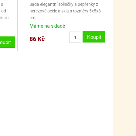
PRO FANOUŠKY ŠMOULŮ - THE SMURFS
SKLENĚNÉ DÓZY A LAHVE
 s
Sada elegantní solničky a pepřenky z
 od
nerezové ocele a skla s rozměry 5x5x8
PRO FANOUŠKY TLAPKOVÉ PATROLY - PAW PATRO
VAKUOVÉ UCHOVÁNÍ POTRAVIN
ení i
cm.
PRO FANOUŠKY TROLLS - TROLOVÉ
PLECHOVÉ KRABIČKY
Máme na skladě
Koupit
86 Kč
oupit
BLIHY