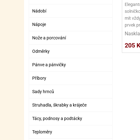
SURO
SUR
Elegant
Nádobí
solničk
ŠLEH
ŠLE
mít vžd
Nápoje
prvek p
ZMR
Naskla
Nože a porcování
ŽEL
205 
OSTA
OSTA
Odměrky
Pánve a pánvičky
Příbory
Sady hrnců
Struhadla, škrabky a kráječe
Tácy, podnosy a podtácky
Teploměry