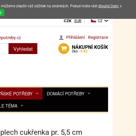
ak můžeme zlepšit váš zážitek na stránkách. Pokud máte rádi
dlouhé čtení
, v
dových výrobků
m
CZK
EUR
CZ
Přihlášení
Registrace
potreby.cz
NÁKUPNÍ
KOŠÍK
Vyhledat
0
ks -
0 Kč
ŇSKÉ POTŘEBY
DOMÁCÍ POTŘEBY
ŘENKY, KOŘENKY
LE TÉMA
DEKORACE DO BYTU
SAMOLEPKY NA 
TA, DESINFEKCE, OCHRANA
Y, POHÁDKY A HRY
PRO FANOUŠKY ANGRY BIRDS
DROBNOSTI DO DOMÁCNOSTI
OZENINY
TĚNÍ KÁVOVARŮ
PRO FANOUŠKY BARBIE
NAROZENINOVÉ SVÍČKY
KOŠÍKY
plech cukřenka pr. 5,5 cm