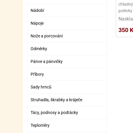
SURO
SUR
chladný
Nádobí
polévky 
ŠLEH
ŠLE
Naskla
Nápoje
ZMR
350 
Nože a porcování
ŽEL
OSTA
OSTA
Odměrky
Pánve a pánvičky
Příbory
Sady hrnců
Struhadla, škrabky a kráječe
Tácy, podnosy a podtácky
Teploměry