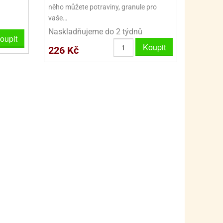
PRO FANOUŠKY ŠMOULŮ - THE SMURFS
SKLENĚNÉ DÓZY A LAHVE
něho můžete potraviny, granule pro
vaše…
PRO FANOUŠKY TLAPKOVÉ PATROLY - PAW PATRO
VAKUOVÉ UCHOVÁNÍ POTRAVIN
Naskladňujeme do 2 týdnů
oupit
PRO FANOUŠKY TROLLS - TROLOVÉ
PLECHOVÉ KRABIČKY
Koupit
226 Kč
BLIHY