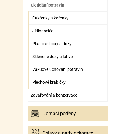
Ukládání potravin
Cukřenky a kořenky
Jídlonosiče
Plastové boxy a dózy
Skleněné dózy a lahve
Vakuové uchování potravin
Plechové krabičky
Zavařování a konzervace
Domácí potřeby
Oslavy a party dekorace