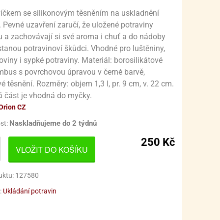
KY
OZENÍ MIMINKA
ONDUE SADY
PRO FANOUŠKY CARS (AUTA)
KOUPELNA
íčkem se silikonovým těsněním na uskladnění
. Pevné uzavření zaručí, že uložené potraviny
KY
E A RENDLÍKY
SVATBA
PRO FANOUŠKY FORTNITE
OCHRANNÉ MASKY
HRNCE NEREZ
 a zachovávají si své aroma i chuť a do nádoby
tanou potravinoví škůdci. Vhodné pro luštěniny,
TY PRO HOLKY
LADICÍ VLOŽKY
PRO FANOUŠKY FROZEN (LEDOVÉ KRÁLOVSTVÍ)
SÍTĚ PROTI HMYZU
POKLICE NA HRNCE
toviny i sypké potraviny. Materiál: borosilikátové
TY PRO KLUKY
HYŇSKÉ NÁČINÍ
PRO FANOUŠKY HARRY POTTER
ÚKLID DOMÁCNOSTI
TLAKOVÝ HRNEC
mbus s povrchovou úpravou v černé barvě,
vé těsnění. Rozměry: objem 1,3 l, pr. 9 cm, v. 22 cm.
HYŇSKÝ TEXTIL
UBILEUM
PRO FANOUŠKY HELLO KITTY
USKLADNĚNÍ
 část je vhodná do myčky.
CHYŇSKÉ VÁHY
ALENTÝN
Orion CZ
PRO FANOUŠKY HLEDÁ SE DORY A NEMO
VOŇKY DO AUTA
Naskladňujeme do 2 týdnů
st:
Y
ÁČKY A ODPECKOVÁVAČE
LIKONOCE
NA DORTY A OSLAVU S JEDNOROŽCI
250 Kč
ÁNOCE
MÍSY A MISKY
PRO FANOUŠKY KOMIKSŮ MARVEL, DC COMICS
VÁNOČNÍ ZDOBENÍ
VLOŽIT DO KOŠÍKU
Y
ÝNKY, STROJKY
LLOWEEN
PRO FANOUŠKY MIRACULOUS LADYBUG
VÁNOČNÍ BALENÍ
uktu: 127580
HUDBA
NÁDOBÍ
PRO FANOUŠKY KRTEČKA
BRČKA, SLÁMKY
:
Ukládání potravin
VÍŘÁTKA
NÁPOJE
PRO FANOUŠKY L.O.L. SURPRISE!
POHÁRKY NA DEZERTY, FINGERFOOD
SKLENICE