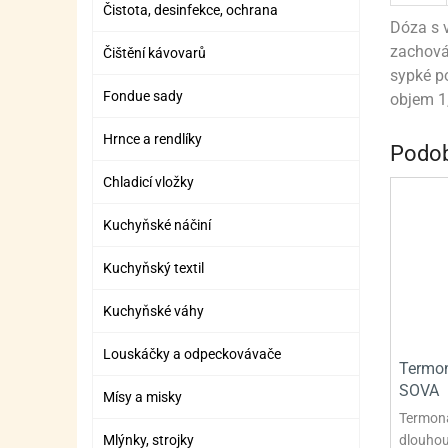
Čistota, desinfekce, ochrana
ZÁBAVNÉ HRAČKY, DOPLŇKY
VÝROBA SLIZU
BOXY A TAŠKY NA POMŮCKY
OTOČ
SILI
PŘEN
K
Dóza s v
ZÁBAVNÍ PYROTECHNIKA
FLAMBOVACÍ PISTOL
zachováv
SEPA
KO
Čištění kávovarů
sypké po
MLÉČ
ML
Fondue sady
objem 1,
MOUK
M
Hrnce a rendlíky
Podob
NÁPL
N
Chladicí vložky
OLEJ
Kuchyňské náčiní
OŘEC
O
Kuchyňský textil
OŘEC
O
Kuchyňské váhy
PEKA
PEK
Louskáčky a odpeckovávače
Termon
POLE
P
SOVA
Mísy a misky
PŘÍS
PŘÍS
Termoná
dlouhou
Mlýnky, strojky