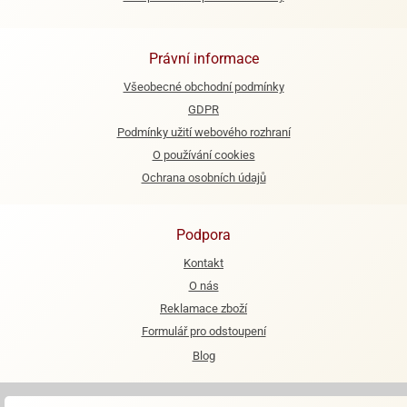
e
urfs
Právní informace
o
Všeobecné obchodní podmínky
noušky
GDPR
apkové
Podmínky užití webového rozhraní
troly
O používání cookies
aw
Ochrana osobních údajů
trol
o
Podpora
noušky
olls
Kontakt
O nás
olové
Reklamace zboží
Formulář pro odstoupení
Blog