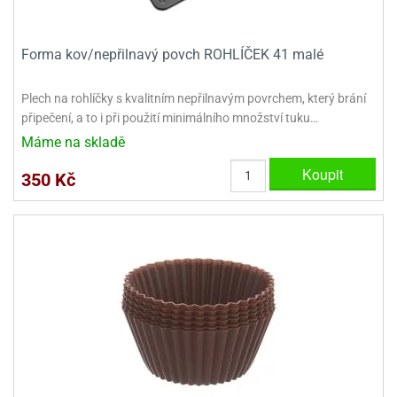
ady
o
krajovátek
noušky
imoňů
Forma kov/nepřilnavý povch ROHLÍČEK 41 malé
noce
nions
ady
Plech na rohlíčky s kvalitním nepřilnavým povrchem, který brání
krajovátek
o
připečení, a to i při použití minimálního množství tuku…
noušky
Máme na skladě
likonoce
necraft
Koupit
350 Kč
klápěcí
o
rmičky
noušky
y
krajovátka
tle
ony
ětynky,
o
blihy
noušky
incezen
krajovátka
sney
lká
o
rníky
noušky