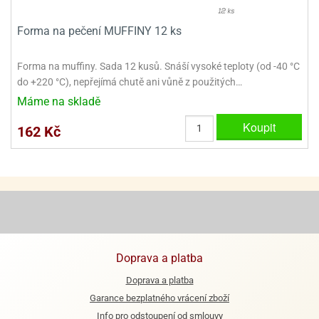
ooby-
rezové
oo
Forma na pečení MUFFINY 12 ks
krajovačky
o
noušky
Forma na muffiny. Sada 12 kusů. Snáší vysoké teploty (od -40 °C
pongeBoba
do +220 °C), nepřejímá chutě ani vůně z použitých…
Máme na skladě
o
noušky
Koupit
162 Kč
ar
rs
ězdné
lky
o
noušky
per
Doprava a platba
rio
Doprava a platba
o
Garance bezplatného vrácení zboží
noušky
oulů
Info pro odstoupení od smlouvy