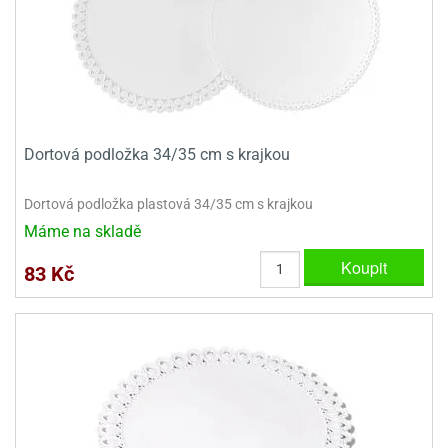
dlé
travin
ířata
ladící
o
reje
noušky
echové
krajovátka
áša
abičky
stliny
edvěd
krajovátka
o
Dortová podložka 34/35 cm s krajkou
noušky
prava
dvídka
Dortová podložka plastová 34/35 cm s krajkou
ú
krajovátka
Máme na skladě
nnie-
dovy
Koupit
e-
83 Kč
krajovátka
ooh
o
tatní
noušky
ady
ckey
krajovátek
ouse
tatní
nnie