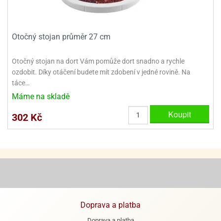
ooby-
rezové
oo
krajovačky
o
Otočný stojan průměr 27 cm
noušky
pongeBoba
Otočný stojan na dort Vám pomůže dort snadno a rychle
ozdobit. Díky otáčení budete mít zdobení v jedné rovině. Na
o
noušky
táce…
ar
Máme na skladě
rs
Koupit
302 Kč
ězdné
lky
o
noušky
per
rio
o
Doprava a platba
noušky
oulů
Doprava a platba