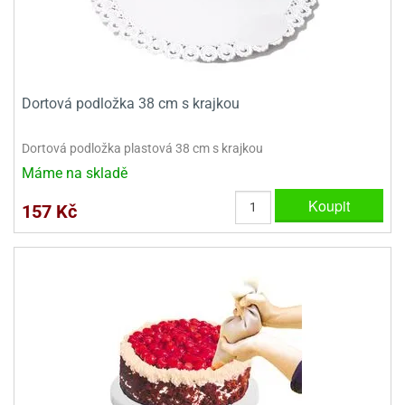
ady
o
krajovátek
noušky
imoňů
noce
nions
ady
Dortová podložka 38 cm s krajkou
krajovátek
o
noušky
Dortová podložka plastová 38 cm s krajkou
likonoce
necraft
Máme na skladě
klápěcí
o
Koupit
rmičky
noušky
157 Kč
y
krajovátka
tle
ony
ětynky,
o
blihy
noušky
incezen
krajovátka
sney
lká
o
rníky
noušky