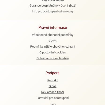
Garance bezplatného vrácení zboží
e
Info pro odstoupení od smlouvy
urfs
o
noušky
Právní informace
apkové
Všeobecné obchodní podmínky
troly
GDPR
aw
Podmínky užití webového rozhraní
trol
O používání cookies
o
Ochrana osobních údajů
noušky
olls
Podpora
olové
Kontakt
O nás
Reklamace zboží
Formulář pro odstoupení
Blog