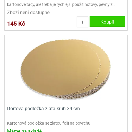
dlé
kartonové tácy, ale třeba je rychlejší použít hotový, pevný z…
travin
ířata
ladící
o
Zboží není dostupné
reje
noušky
echové
krajovátka
Koupit
áša
abičky
145 Kč
stliny
edvěd
krajovátka
o
noušky
prava
dvídka
ú
krajovátka
nnie-
dovy
e-
krajovátka
ooh
o
tatní
noušky
ady
ckey
Dortová podložka zlatá kruh 24 cm
krajovátek
ouse
Kartonová podložka se zlatou folií na povrchu.
tatní
nnie
Máme na skladě