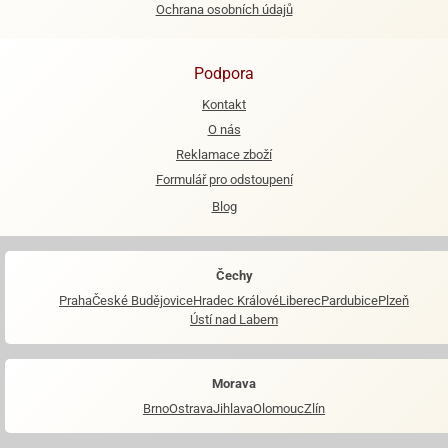
Ochrana osobních údajů
e
urfs
Podpora
o
Kontakt
noušky
O nás
apkové
troly
Reklamace zboží
Formulář pro odstoupení
aw
Blog
trol
o
noušky
Čechy
olls
Praha
České Budějovice
Hradec Králové
Liberec
Pardubice
Plzeň
Ústí nad Labem
olové
Morava
Brno
Ostrava
Jihlava
Olomouc
Zlín