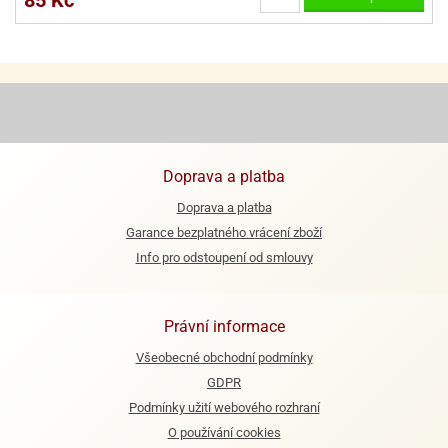
ooby-
rezové
oo
krajovačky
o
noušky
pongeBoba
o
noušky
Doprava a platba
ar
rs
Doprava a platba
Garance bezplatného vrácení zboží
ězdné
Info pro odstoupení od smlouvy
lky
o
noušky
Právní informace
per
Všeobecné obchodní podmínky
rio
GDPR
o
Podmínky užití webového rozhraní
noušky
O používání cookies
oulů