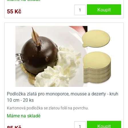
ady
o
Koupit
krajovátek
noušky
55 Kč
imoňů
noce
nions
ady
krajovátek
o
noušky
likonoce
necraft
klápěcí
o
rmičky
noušky
y
krajovátka
tle
ony
ětynky,
o
Podložka zlatá pro monoporce, mousse a dezerty - kruh
blihy
noušky
10 cm - 20 ks
incezen
Kartonová podložka se zlatou folií na povrchu.
krajovátka
sney
lká
Máme na skladě
o
Koupit
rníky
noušky
85 Kč