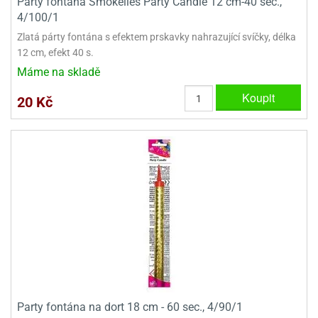
Party fontána Smokelles Party Candle 12 cm-40 sec.,
ooby-
4/100/1
rezové
oo
krajovačky
Zlatá párty fontána s efektem prskavky nahrazující svíčky, délka
o
12 cm, efekt 40 s.
noušky
Máme na skladě
pongeBoba
Koupit
20 Kč
o
noušky
ar
rs
ězdné
lky
o
noušky
per
rio
o
noušky
Party fontána na dort 18 cm - 60 sec., 4/90/1
oulů