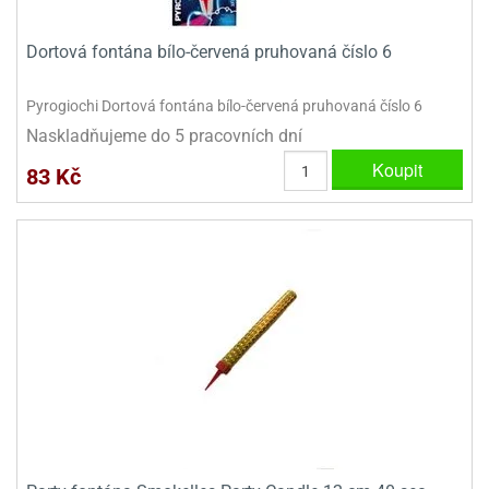
ady
o
krajovátek
noušky
Dortová fontána bílo-červená pruhovaná číslo 6
imoňů
noce
nions
Pyrogiochi Dortová fontána bílo-červená pruhovaná číslo 6
ady
Naskladňujeme do 5 pracovních dní
krajovátek
o
noušky
Koupit
83 Kč
likonoce
necraft
klápěcí
o
rmičky
noušky
y
krajovátka
tle
ony
ětynky,
o
blihy
noušky
incezen
krajovátka
sney
lká
o
rníky
noušky