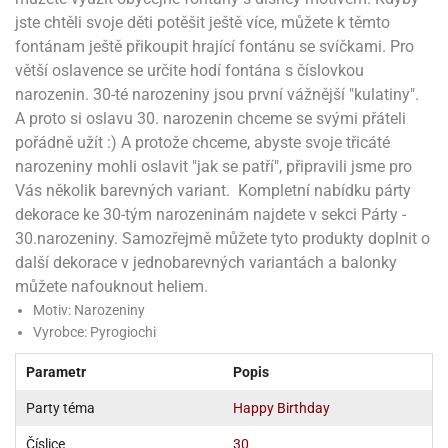
noční
rotechnika
uka
pět
gurky
hárky
ekt
nutí
roviny
obení
jste chtěli svoje děti potěšit ještě více, můžete k těmto
ambovací
roba
očné
měrky
čení
omůcky
jníky
ířátka
o
valování
rcování
try
leba
oždí
tol
izu
ouka
ojany
fontánam ještě přikoupit hrající fontánu se svíčkami. Pro
noušky
ětce
zerty,
ouka
noční
nve
likonové
enášení
tbal
liéfní
jové
krářské
větší oslavence se určite hodí fontána s číslovkou
rry
dlé
ngerfood
ažovky
lení
plně
pět
oždí
obení
rmy
rtů
dložky
nvice
že
tter
dlou
ěty
narozenin. 30-té narozeniny jsou první vážnější "kulatiny".
oždí
nvičky
azy
ort
hárky,
rvou
leba
A proto si oslavu 30. narozenin chceme se svými přáteli
émy
ndlová
plně
san)
nbóny
zertů
likonové
nky
chyňské
o
lenky,
plně
ouka
íbory
pořádně užít :) A protože chceme, abyste svoje třicáté
omoce
rmy
že
noušky
kuté
límky
lebníky
eje
émy
parace
íprava
narozeniny mohli oslavit "jak se patří", připravili jsme pro
llo
rvy
émy
dy
vy
chyňské
čení
líře
tty
Vás několik barevných variant. Kompletní nabídku párty
lebovky
ky
rémy
nců
ztuhy
žky
pytky
eje
dekorace ke 30-tým narozeninám najdete v sekci Párty -
rmosky
rtů
likonové
o
echy,
pět
plně
ruhadla,
30.narozeniny. Samozřejmě můžete tyto produkty doplnit o
tření
kavice
noušky
pojů
ky
ndle
rabky
žů
další dekorace v jednobarevných variantách a balonky
edá
rmelády,
echy,
dložky
můžete nafouknout heliem.
echy,
echová
žemy
ndle
áječe
kénka
ry
ndle
sla
Motiv: Narozeniny
ta
hucovací
ndlová
cy,
Vyrobce: Pyrogiochi
ady
echová
emo
kařské
sty,
ouka
dnosy
žů
hy
sla
roviny
omata
Parametr
Popis
a
káčky
dtácky
krajovátka
pět
kařské
rty
levy
pět
Party téma
Happy Birthday
roviny
ojany
ploměry
pékací
krajovátka
lavu
azé
Číslice
30
levy