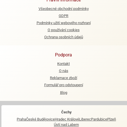
Všeobecné obchodní podmínky
GDPR
Podmínky užití webového rozhraní
O používání cookies
Ochrana osobních údajů
Podpora
Kontakt
O nás
Reklamace zboží
Formulář pro odstoupení
Blog
Čechy
Praha
České Budějovice
Hradec Králové
Liberec
Pardubice
Plzeň
Ústí nad Labem