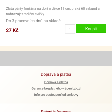
Zlatá párty fontána na dort o délce 18 cm, prská 60 sekund a
e
urfs
nahrazuje tradiční svíčky.
Do 3 pracovních dnů na skladě
o
Koupit
noušky
27 Kč
apkové
troly
aw
trol
o
noušky
olls
Doprava a platba
olové
Doprava a platba
Garance bezplatného vrácení zboží
Info pro odstoupení od smlouvy
Právní informace