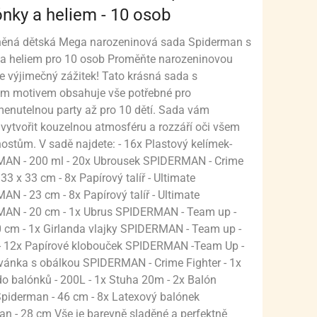
ónky a heliem - 10 osob
KY
OZENÍ MIMINKA
ONDUE SADY
PRO FANOUŠKY CARS (AUTA)
KOUPELNA
KY
ěná dětská Mega narozeninová sada Spiderman s
E A RENDLÍKY
SVATBA
PRO FANOUŠKY FORTNITE
OCHRANNÉ MASKY
HRNCE NEREZ
 a heliem pro 10 osob Proměňte narozeninovou
TY PRO HOLKY
LADICÍ VLOŽKY
PRO FANOUŠKY FROZEN (LEDOVÉ KRÁLOVSTVÍ)
SÍTĚ PROTI HMYZU
POKLICE NA HRNCE
e výjimečný zážitek! Tato krásná sada s
ým motivem obsahuje vše potřebné pro
TY PRO KLUKY
HYŇSKÉ NÁČINÍ
PRO FANOUŠKY HARRY POTTER
ÚKLID DOMÁCNOSTI
TLAKOVÝ HRNEC
enutelnou party až pro 10 dětí. Sada vám
ytvořit kouzelnou atmosféru a rozzáří oči všem
HYŇSKÝ TEXTIL
UBILEUM
PRO FANOUŠKY HELLO KITTY
USKLADNĚNÍ
stům. V sadě najdete: - 16x Plastový kelímek-
CHYŇSKÉ VÁHY
ALENTÝN
PRO FANOUŠKY HLEDÁ SE DORY A NEMO
VOŇKY DO AUTA
AN - 200 ml - 20x Ubrousek SPIDERMAN - Crime
 33 x 33 cm - 8x Papírový talíř - Ultimate
Y
ÁČKY A ODPECKOVÁVAČE
LIKONOCE
NA DORTY A OSLAVU S JEDNOROŽCI
N - 23 cm - 8x Papírový talíř - Ultimate
AN - 20 cm - 1x Ubrus SPIDERMAN - Team up -
ÁNOCE
MÍSY A MISKY
PRO FANOUŠKY KOMIKSŮ MARVEL, DC COMICS
VÁNOČNÍ ZDOBENÍ
 cm - 1x Girlanda vlajky SPIDERMAN - Team up -
Y
ÝNKY, STROJKY
LLOWEEN
PRO FANOUŠKY MIRACULOUS LADYBUG
VÁNOČNÍ BALENÍ
- 12x Papírové klobouček SPIDERMAN -Team Up -
vánka s obálkou SPIDERMAN - Crime Fighter - 1x
HUDBA
NÁDOBÍ
PRO FANOUŠKY KRTEČKA
BRČKA, SLÁMKY
o balónků - 200L - 1x Stuha 20m - 2x Balón
Spiderman - 46 cm - 8x Latexový balónek
VÍŘÁTKA
NÁPOJE
PRO FANOUŠKY L.O.L. SURPRISE!
POHÁRKY NA DEZERTY, FINGERFOOD
SKLENICE
n - 28 cm Vše je barevně sladěné a perfektně