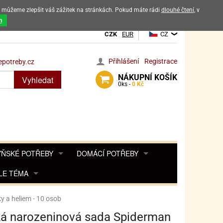
ak můžeme zlepšit váš zážitek na stránkách. Pokud máte rádi
dlouhé čtení
, v
dových výrobků
m
CZK
EUR
CZ
Přihlášení
Registrace
potreby.cz
NÁKUPNÍ
KOŠÍK
Vyhledat
0
ks -
0 Kč
ŇSKÉ POTŘEBY
DOMÁCÍ POTŘEBY
ŘENKY, KOŘENKY
LE TÉMA
DEKORACE DO BYTU
SAMOLEPKY NA 
TA, DESINFEKCE, OCHRANA
Y, POHÁDKY A HRY
PRO FANOUŠKY ANGRY BIRDS
DROBNOSTI DO DOMÁCNOSTI
 a heliem - 10 osob
OZENINY
TĚNÍ KÁVOVARŮ
PRO FANOUŠKY BARBIE
NAROZENINOVÉ SVÍČKY
KOŠÍKY
á narozeninová sada Spiderman