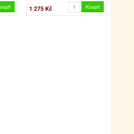
oupit
Koupit
1 275 Kč