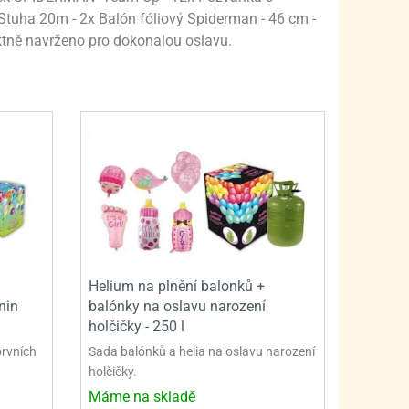
PRO FANOUŠKY ŠMOULŮ - THE SMURFS
SKLENĚNÉ DÓZY A LAHVE
Stuha 20m - 2x Balón fóliový Spiderman - 46 cm -
PRO FANOUŠKY TLAPKOVÉ PATROLY - PAW PATRO
VAKUOVÉ UCHOVÁNÍ POTRAVIN
ktně navrženo pro dokonalou oslavu.
PRO FANOUŠKY TROLLS - TROLOVÉ
PLECHOVÉ KRABIČKY
Helium na plnění balonků +
nin
balónky na oslavu narození
holčičky - 250 l
prvních
Sada balónků a helia na oslavu narození
holčičky.
Máme na skladě
BLIHY