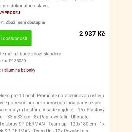
 A PORCOVÁNÍ
FOTBAL
PRO FANOUŠKY MÁŠA A MEDVĚD
POHÁRKY, SKLENKY, KELÍMKY
ČAJNÍKY A ČAJOVÉ KONVICE
CUKRÁŘSKÉ NOŽE
o pro dokonalou oslavu.
VYPRODEJ
SPORT
ODMĚRKY
PRO FANOUŠKY MEDVÍDKA PÚ - WINNIE-THE-POO
KUCHYŇSKÉ NOŽE
TALÍŘE
HRNKY
Zboží není dostupné
st:
VE A PÁNVIČKY
ROMOCE
PRO FANOUŠKY MICKEY MOUSE & MINNIE
KUCHYŇSKÉ NŮŽKY
PŘÍPRAVA KÁVY
2 937 Kč
í dostupnosti
PŘÍBORY
PRO FANOUŠKY MIMOŇŮ - MINIONS
OSTŘENÍ NOŽŮ
TERMOSKY
SADY HRNCŮ
PRO FANOUŠKY MINECRAFT
PRKÉNKA
te mě, až bude zboží skladem
uktu: P135050
ADLA, ŠKRABKY A KRÁJEČE
PRO FANOUŠKY MY LITTLE PONY
SADY NOŽŮ
:
Hélium na balónky
 PODNOSY A PODTÁCKY
PRO FANOUŠKY PRINCEZEN DISNEY
SEKÁČKY
TEPLOMĚRY
PRO FANOUŠKY SCOOBY-DOO
STOJANY NA NOŽE A DRŽÁKY
liem pro 10 osob Proměňte narozeninovou oslavu
DÁNÍ POTRAVIN
PRO FANOUŠKY SPONGEBOBA
CUKŘENKY A KOŘENKY
ŠKRABKY
 vše potřebné pro nezapomenutelnou party až pro
OVÁNÍ A KONZERVACE
PRO FANOUŠKY STAR WARS - HVĚZDNÉ VÁLKY
ZAVÍRACÍ NOŽE
JÍDLONOSIČE
všem malým hostům. V sadě najdete: - 16x Plastový
 33 x 33 cm - 8x Papírový talíř - Ultimate
PRO FANOUŠKY SUPER MARIO
PLASTOVÉ BOXY A DÓZY
- 1x Ubrus SPIDERMAN - Team up - 120x180 cm - 1x
ček SPIDERMAN -Team Up - 12x Pozvánka s