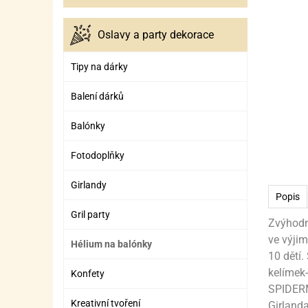
ZÁBAVNÉ HRAČKY, DOPLŇKY
VÝROBA SLIZU
BOXY A TAŠKY NA POMŮCKY
OTOČ
SILI
PŘEN
K
Oslavy a party dekorace
ZÁBAVNÍ PYROTECHNIKA
FLAMBOVACÍ PISTOL
SEPA
KO
MLÉČ
ML
Tipy na dárky
MOUK
M
Balení dárků
NÁPL
N
Balónky
OLEJ
Fotodoplňky
OŘEC
O
Girlandy
Popis
OŘEC
O
Gril party
Zvýhodn
PEKA
PEK
ve výji
Hélium na balónky
POLE
P
10 dětí
kelímek-
Konfety
PŘÍS
PŘÍS
SPIDERM
Kreativní tvoření
Girland