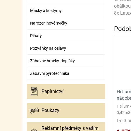
SURO
SUR
obálkou 
Masky a kostýmy
ŠLEH
ŠLE
8x Late
Narozeninové svíčky
ZMR
Podob
Piňaty
ŽEL
OSTA
OSTA
Pozvánky na oslavy
Zábavné hračky, doplňky
Zábavní pyrotechnika
Papírnictví
Helium
nádob
Helium 
Poukazy
0,42m3
Do 3 p
Reklamní předměty s vaším