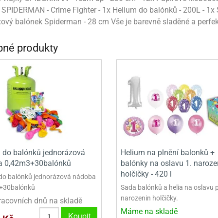
VINY NA DONUTY
OVINY NA DONUTY
POLEVA V PECKÁCH
GRILÁŠ (GRILIÁŽ)
VYKRAJOVÁTKA - VÁNOCE
SPIDERMAN - Crime Fighter - 1x Helium do balónků - 200L - 1x 
AČKY A SMETANY
HAČKY A SMETANY
DRIP POLEVY
ZTUŽOVAČE ŠLEHAČKY
VYKRAJOVÁTKA - VELIKONOCE
xový balónek Spiderman - 28 cm Vše je barevně sladěné a perfe
ZLINY
ZMRZLINY
ROSTLINNÉ ŠLEHAČKY
VYKRAJOVÁTKA - ZVÍŘATA
né produkty
ATINY
ŽELATINY
ŽIVOČIŠNÉ ŠLEHAČKY
VYKRAJOVÁTKA - ROSTLINY
TNÍ CUKRÁŘSKÉ SUROVINY
TNÍ CUKRÁŘSKÉ SUROVINY
JEDLÉ CHLADÍCÍ SPREJE
VYKRAJOVÁTKA - DOPRAVA
VYKRAJOVÁTKA - BUDOVY
VYKRAJOVÁTKA - OSTATNÍ
SADY VYKRAJOVÁTEK - OSTATNÍ
 do balónků jednorázová
Helium na plnění balonků +
SADY VYKRAJOVÁTEK - VÁNOCE
a 0,42m3+30balónků
balónky na oslavu 1. naroze
holčičky - 420 l
SADY VYKRAJOVÁTEK - VELIKONOCE
do balónků jednorázová nádoba
+30balónků
Sada balónků a helia na oslavu 
VYKLÁPĚCÍ FORMIČKY
narozenin holčičky.
racovních dnů na skladě
Máme na skladě
Koupit
VYKRAJOVÁTKA - HNĚTYNKY, NA KO