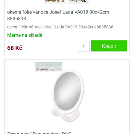
dlé
travin
ířata
ladící
o
okenní fólie vánoce Josef Lada VA019 30x42cm
reje
noušky
echové
krajovátka
8885838
áša
abičky
okenní fólie vánoce Josef Lada VA019 30x42cm 8885838
stliny
edvěd
Máme na skladě
krajovátka
o
Koupit
68 Kč
noušky
prava
dvídka
ú
krajovátka
nnie-
dovy
e-
krajovátka
ooh
o
tatní
noušky
ady
ckey
krajovátek
ouse
tatní
nnie