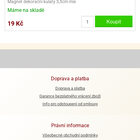
Magnet dekorační kulatý 3,5cm mix
ooby-
rezové
Máme na skladě
oo
krajovačky
Koupit
19 Kč
o
noušky
pongeBoba
o
noušky
ar
rs
ězdné
Doprava a platba
lky
Doprava a platba
o
Garance bezplatného vrácení zboží
noušky
Info pro odstoupení od smlouvy
per
rio
Právní informace
o
noušky
Všeobecné obchodní podmínky
oulů