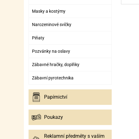
SURO
SUR
Masky a kostýmy
ŠLEH
ŠLE
Narozeninové svíčky
ZMR
Piňaty
ŽEL
OSTA
OSTA
Pozvánky na oslavy
Zábavné hračky, doplňky
Zábavní pyrotechnika
Papírnictví
Poukazy
Reklamní předměty s vaším