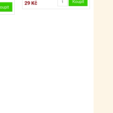
Koupit
PRO FANOUŠKY ŠMOULŮ - THE SMURFS
SKLENĚNÉ DÓZY A LAHVE
29 Kč
oupit
PRO FANOUŠKY TLAPKOVÉ PATROLY - PAW PATRO
VAKUOVÉ UCHOVÁNÍ POTRAVIN
PRO FANOUŠKY TROLLS - TROLOVÉ
PLECHOVÉ KRABIČKY
BLIHY