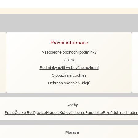
Právní informace
Všeobecné obchodní podmínky
GDPR
Podmínky užití webového rozhraní
O používání cookies
Ochrana osobních údajů
Čechy
Praha
České Budějovice
Hradec Králové
Liberec
Pardubice
Plzeň
Ústí nad Labe
Morava