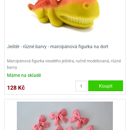
ady
o
krajovátek
noušky
imoňů
noce
nions
ady
krajovátek
o
noušky
Ještěr - různé barvy - marcipánová figurka na dort
likonoce
necraft
klápěcí
o
Marcipánová figurka veselého ještěra, ručně modelovaná, různé
rmičky
noušky
barvy.
y
Máme na skladě
krajovátka
tle
ony
Koupit
128 Kč
ětynky,
o
blihy
noušky
incezen
krajovátka
sney
lká
o
rníky
noušky