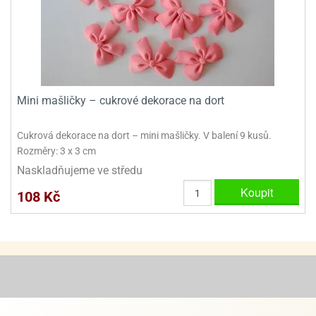
ooby-
rezové
oo
krajovačky
o
noušky
pongeBoba
Mini mašličky – cukrové dekorace na dort
o
noušky
ar
Cukrová dekorace na dort – mini mašličky. V balení 9 kusů.
rs
Rozměry: 3 x 3 cm
Naskladňujeme ve středu
ězdné
lky
Koupit
108 Kč
o
noušky
per
rio
o
noušky
oulů