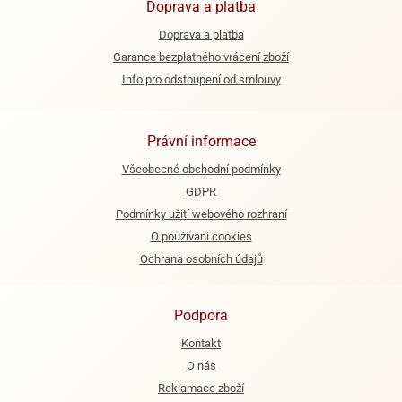
Doprava a platba
e
Doprava a platba
urfs
Garance bezplatného vrácení zboží
Info pro odstoupení od smlouvy
o
noušky
apkové
troly
Právní informace
Všeobecné obchodní podmínky
aw
trol
GDPR
Podmínky užití webového rozhraní
o
O používání cookies
noušky
olls
Ochrana osobních údajů
olové
Podpora
Kontakt
O nás
Reklamace zboží