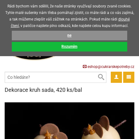
Upozorňujeme zákazníky, že v horkých letních měsících máme omezený
Rádi bychom vám sdělili, že naše stránky využívají soubory zvané cookies.
prodej čokoládových výrobků
Tyhle malé sušenky nám třeba pomáhají zjistit, co máte rádi a co vás zajímá,
a tak můžeme zlepšit váš zážitek na stránkách. Pokud máte rádi
dlouhé
CZK
EUR
CZ
čtení
, v patičce najdete plno odkazů, kde najdete celou kupu informací.
KOŠÍK
ne
0 Kč
pět
Rozumím
krářské
pět
třeby
eshop@cukrarskepotreby.cz
roviny
pět
gredience
pět
tahovací
pět
a
krářské
pět
gredience
čení
Dekorace kruh sada, 420 ks/bal
můcky
delovací
tahovací
tahovací
krářské
pět
oty
bovky
omůcky
pět
omůcky
ondant)
delovací
delovací
a
rtové
pět
oty
pět
obení
eceda
omůcky
oty
rcipán
ůl
pět
rmy
ondant)
ondant)
chyňské
rtové
korace
pět
pět
sla
obení
travinářské
čka
pět
rma
tahovací
rcipán
třeby
rmy
rcipán
rvy
nčí
oty
gurky
mácí
oristické
ičky
korace