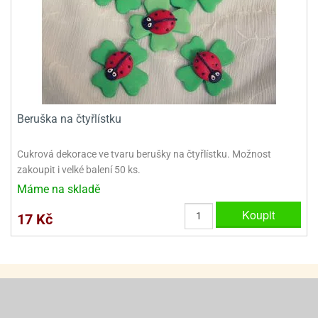
ady
o
krajovátek
noušky
imoňů
noce
nions
ady
krajovátek
o
noušky
Beruška na čtyřlístku
likonoce
necraft
klápěcí
o
Cukrová dekorace ve tvaru berušky na čtyřlístku. Možnost
rmičky
noušky
zakoupit i velké balení 50 ks.
y
krajovátka
Máme na skladě
tle
ony
Koupit
ětynky,
17 Kč
o
blihy
noušky
incezen
krajovátka
sney
lká
o
rníky
noušky