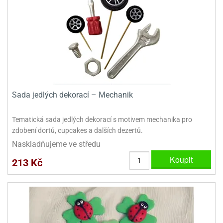
dlé
travin
ířata
ladící
o
reje
noušky
echové
krajovátka
áša
abičky
stliny
edvěd
krajovátka
o
noušky
prava
dvídka
Sada jedlých dekorací – Mechanik
ú
krajovátka
Tematická sada jedlých dekorací s motivem mechanika pro
nnie-
dovy
zdobení dortů, cupcakes a dalších dezertů.
e-
krajovátka
ooh
Naskladňujeme ve středu
Koupit
213 Kč
o
tatní
noušky
ady
ckey
krajovátek
ouse
tatní
nnie