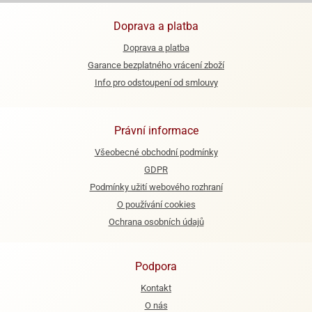
ooby-
rezové
oo
Doprava a platba
krajovačky
Doprava a platba
o
noušky
Garance bezplatného vrácení zboží
pongeBoba
Info pro odstoupení od smlouvy
o
noušky
Právní informace
ar
rs
Všeobecné obchodní podmínky
GDPR
ězdné
lky
Podmínky užití webového rozhraní
O používání cookies
o
Ochrana osobních údajů
noušky
per
rio
Podpora
o
Kontakt
noušky
O nás
oulů