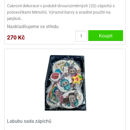
dlé
travin
ířata
Cukrové dekorace v podobě dvourozměrných (2D) zápichů s
ladící
o
postavičkami Mimoňů. Výrazné barvy a snadné použití na
reje
noušky
echové
krajovátka
jakýkoli…
áša
abičky
Naskladňujeme ve středu
stliny
edvěd
Koupit
270 Kč
krajovátka
o
noušky
prava
dvídka
ú
krajovátka
nnie-
dovy
e-
krajovátka
ooh
o
tatní
noušky
ady
ckey
krajovátek
ouse
Labubu sada zápichů
tatní
nnie