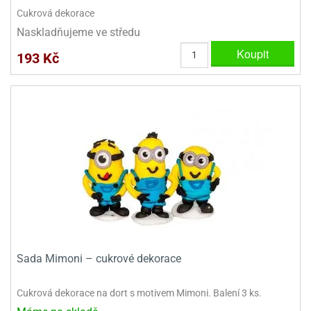
ady
o
Cukrová dekorace
krajovátek
noušky
Naskladňujeme ve středu
imoňů
noce
Koupit
193 Kč
nions
ady
krajovátek
o
noušky
likonoce
necraft
klápěcí
o
rmičky
noušky
y
krajovátka
tle
ony
ětynky,
o
blihy
noušky
incezen
Sada Mimoni – cukrové dekorace
krajovátka
sney
lká
o
Cukrová dekorace na dort s motivem Mimoni. Balení 3 ks.
rníky
noušky