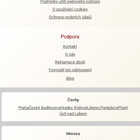
Podmínky užití webového rozhraní
O používání cookies
e
urfs
Ochrana osobních údajů
o
noušky
Podpora
apkové
Kontakt
troly
O nás
aw
Reklamace zboží
trol
Formulář pro odstoupení
o
Blog
noušky
olls
Čechy
olové
Praha
České Budějovice
Hradec Králové
Liberec
Pardubice
Plzeň
Ústí nad Labem
Morava