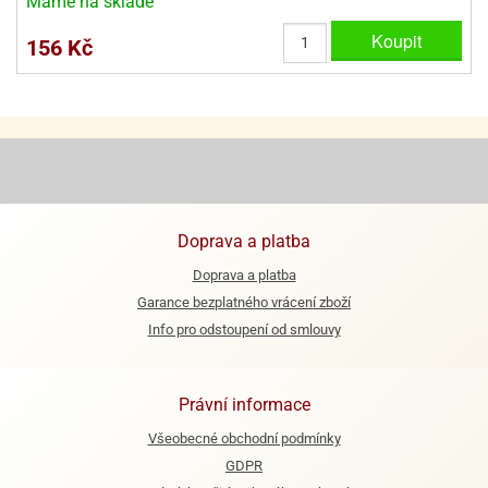
Máme na skladě
ooby-
rezové
oo
Koupit
156 Kč
krajovačky
o
noušky
pongeBoba
o
noušky
ar
rs
Doprava a platba
ězdné
Doprava a platba
lky
Garance bezplatného vrácení zboží
Info pro odstoupení od smlouvy
o
noušky
per
rio
Právní informace
o
Všeobecné obchodní podmínky
noušky
GDPR
oulů