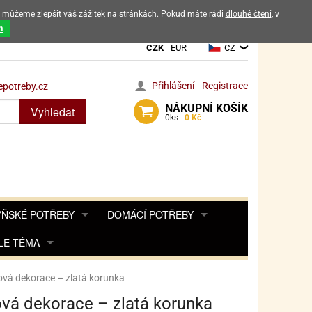
ak můžeme zlepšit váš zážitek na stránkách. Pokud máte rádi
dlouhé čtení
, v
dových výrobků
m
CZK
EUR
CZ
Přihlášení
Registrace
potreby.cz
NÁKUPNÍ
KOŠÍK
Vyhledat
0
ks -
0 Kč
ŇSKÉ POTŘEBY
DOMÁCÍ POTŘEBY
ŘENKY, KOŘENKY
LE TÉMA
DEKORACE DO BYTU
SAMOLEPKY NA 
TA, DESINFEKCE, OCHRANA
Y, POHÁDKY A HRY
PRO FANOUŠKY ANGRY BIRDS
DROBNOSTI DO DOMÁCNOSTI
vá dekorace – zlatá korunka
OZENINY
TĚNÍ KÁVOVARŮ
PRO FANOUŠKY BARBIE
NAROZENINOVÉ SVÍČKY
KOŠÍKY
vá dekorace – zlatá korunka