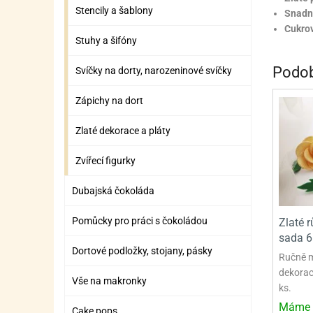
ZÁBAVNÉ HRAČKY, DOPLŇKY
VÝROBA SLIZU
BOXY A TAŠKY NA POMŮCKY
OTOČ
SILI
PŘEN
K
Stencily a šablony
Snadn
Cukro
ZÁBAVNÍ PYROTECHNIKA
FLAMBOVACÍ PISTOL
SEPA
KO
Stuhy a šifóny
MLÉČ
ML
Podob
Svíčky na dorty, narozeninové svíčky
MOUK
M
Zápichy na dort
NÁPL
N
Zlaté dekorace a pláty
OLEJ
Zvířecí figurky
OŘEC
O
Dubajská čokoláda
OŘEC
O
Pomůcky pro práci s čokoládou
Zlaté r
PEKA
PEK
sada 6
Dortové podložky, stojany, pásky
Ručně m
POLE
P
dekorace
Vše na makronky
PŘÍS
PŘÍS
ks.
Máme 
Cake pops