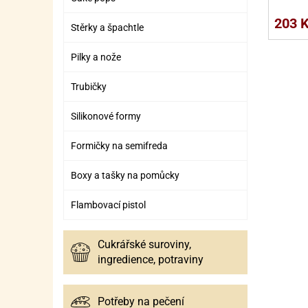
SURO
SUR
203 
Stěrky a špachtle
ŠLEH
ŠLE
ZMR
Pilky a nože
ŽEL
Trubičky
OSTA
OSTA
Silikonové formy
Formičky na semifreda
Boxy a tašky na pomůcky
Flambovací pistol
Cukrářské suroviny,
ingredience, potraviny
Potřeby na pečení