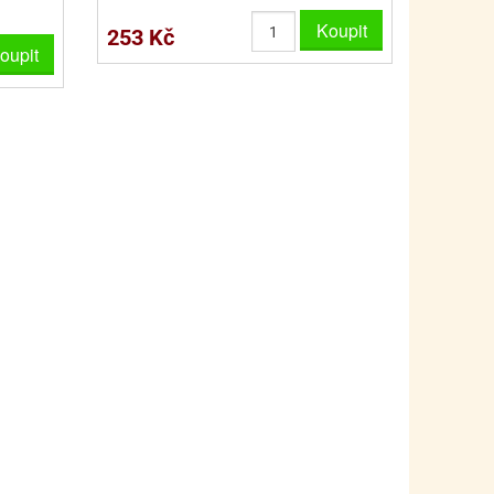
PRO FANOUŠKY ŠMOULŮ - THE SMURFS
SKLENĚNÉ DÓZY A LAHVE
Koupit
253 Kč
PRO FANOUŠKY TLAPKOVÉ PATROLY - PAW PATRO
VAKUOVÉ UCHOVÁNÍ POTRAVIN
oupit
PRO FANOUŠKY TROLLS - TROLOVÉ
PLECHOVÉ KRABIČKY
BLIHY