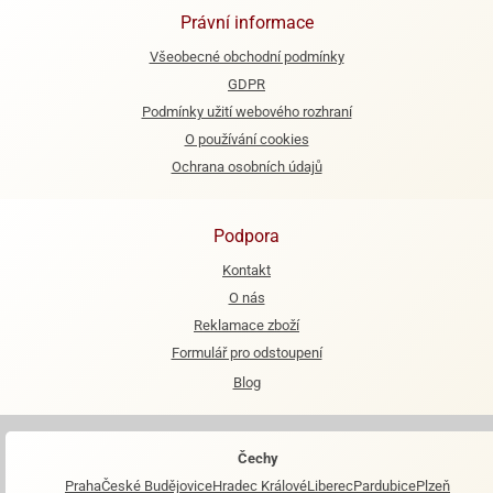
Právní informace
Všeobecné obchodní podmínky
GDPR
Podmínky užití webového rozhraní
O používání cookies
Ochrana osobních údajů
Podpora
Kontakt
O nás
Reklamace zboží
Formulář pro odstoupení
Blog
Čechy
Praha
České Budějovice
Hradec Králové
Liberec
Pardubice
Plzeň