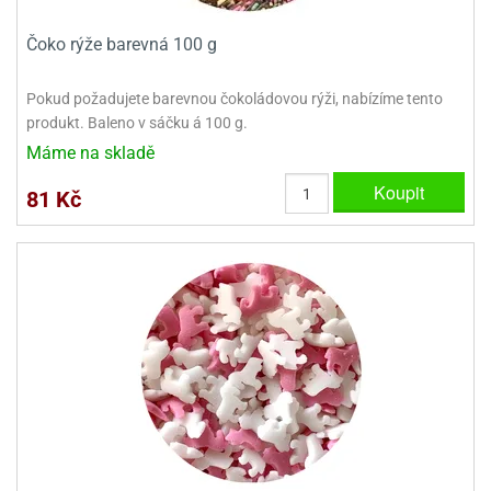
e
Čoko rýže barevná 100 g
urfs
Pokud požadujete barevnou čokoládovou rýži, nabízíme tento
o
noušky
produkt. Baleno v sáčku á 100 g.
apkové
Máme na skladě
troly
Koupit
81 Kč
aw
trol
o
noušky
olls
olové