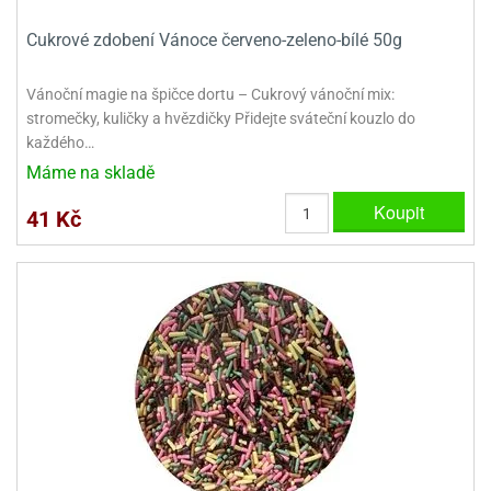
ooby-
rezové
oo
Cukrové zdobení Vánoce červeno-zeleno-bílé 50g
krajovačky
o
Vánoční magie na špičce dortu – Cukrový vánoční mix:
noušky
stromečky, kuličky a hvězdičky Přidejte sváteční kouzlo do
pongeBoba
každého…
o
Máme na skladě
noušky
ar
Koupit
41 Kč
rs
ězdné
lky
o
noušky
per
rio
o
noušky
oulů