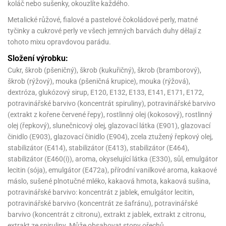
noční
rotechnika
uka
pět
gurky
koláč nebo sušenky, okouzlíte každého.
hárky
ekt
nutí
roviny
obení
ambovací
roba
očné
měrky
čení
omůcky
jníky
ířátka
o
valování
rcování
try
leba
Metalické růžové, fialové a pastelové čokoládové perly, matné
oždí
tol
izu
ouka
ojany
noušky
ětce
zerty,
ouka
noční
tyčinky a cukrové perly ve všech jemných barvách duhy dělají z
nve
likonové
enášení
tbal
liéfní
jové
krářské
rry
dlé
ngerfood
ažovky
lení
plně
pět
oždí
tohoto mixu opravdovou parádu.
obení
rmy
rtů
dložky
nvice
že
tter
dlou
ěty
oždí
nvičky
azy
ort
hárky,
rvou
leba
Složení výrobku:
émy
ndlová
plně
san)
nbóny
zertů
likonové
nky
chyňské
o
lenky,
plně
Cukr, škrob (pšeničný), škrob (kukuřičný), škrob (bramborový),
ouka
íbory
omoce
rmy
že
noušky
kuté
límky
lebníky
eje
émy
parace
škrob (rýžový), mouka (pšeničná krupice), mouka (rýžová),
íprava
llo
rvy
émy
dy
vy
chyňské
dextróza, glukózový sirup, E120, E132, E133, E141, E171, E172,
čení
líře
tty
lebovky
ky
rémy
nců
ztuhy
žky
potravinářské barvivo (koncentrát spiruliny), potravinářské barvivo
pytky
eje
rmosky
rtů
likonové
o
(extrakt z kořene červené řepy), rostlinný olej (kokosový), rostlinný
echy,
pět
plně
ruhadla,
tření
kavice
noušky
pojů
ky
olej (řepkový), slunečnicový olej, glazovací látka (E901), glazovací
ndle
rabky
žů
edá
rmelády,
činidlo (E903), glazovací činidlo (E904), zcela ztužený řepkový olej,
echy,
dložky
echy,
echová
žemy
stabilizátor (E414), stabilizátor (E413), stabilizátor (E464),
ndle
áječe
kénka
ry
ndle
sla
stabilizátor (E460(i)), aroma, okyselující látka (E330), sůl, emulgátor
ta
hucovací
ndlová
cy,
ady
lecitin (sója), emulgátor (E472a), přírodní vanilkové aroma, kakaové
echová
emo
kařské
sty,
ouka
dnosy
žů
hy
máslo, sušené plnotučné mléko, kakaová hmota, kakaová sušina,
sla
roviny
omata
potravinářské barvivo: koncentrát z jablek, emulgátor lecitin,
a
káčky
dtácky
krajovátka
pět
kařské
rty
levy
potravinářské barvivo (koncentrát ze šafránu), potravinářské
pět
roviny
barvivo (koncentrát z citronu), extrakt z jablek, extrakt z citronu,
ojany
ploměry
pékací
krajovátka
lavu
azé
levy
extrakt ze spiruliny. Může obsahovat stopy ořechů.