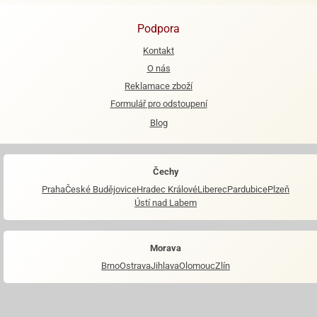
Podpora
Kontakt
O nás
Reklamace zboží
Formulář pro odstoupení
Blog
Čechy
Praha
České Budějovice
Hradec Králové
Liberec
Pardubice
Plzeň
Ústí nad Labem
Morava
Brno
Ostrava
Jihlava
Olomouc
Zlín