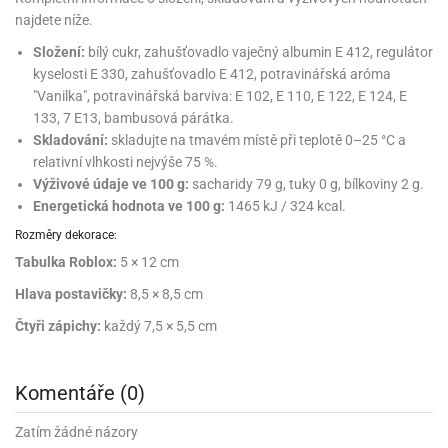
noční
rotechnika
uka
pět
gurky
hárky
ekt
nutí
roviny
obení
najdete níže.
ambovací
roba
očné
měrky
čení
omůcky
jníky
ířátka
o
valování
rcování
try
leba
oždí
tol
izu
ouka
ojany
noušky
ětce
zerty,
Složení:
bílý cukr, zahušťovadlo vaječný albumin E 412, regulátor
ouka
noční
nve
likonové
enášení
tbal
liéfní
jové
krářské
rry
dlé
ngerfood
ažovky
kyselosti E 330, zahušťovadlo E 412, potravinářská aróma
lení
plně
pět
oždí
obení
rmy
rtů
dložky
nvice
že
tter
dlou
ěty
oždí
"Vanilka", potravinářská barviva: E 102, E 110, E 122, E 124, E
nvičky
azy
ort
hárky,
rvou
leba
émy
133, 7 E13, bambusová párátka.
ndlová
plně
san)
nbóny
zertů
likonové
nky
chyňské
o
lenky,
plně
ouka
Skladování:
skladujte na tmavém místě při teplotě 0–25 °C a
íbory
omoce
rmy
že
noušky
kuté
límky
lebníky
eje
émy
parace
relativní vlhkosti nejvýše 75 %.
íprava
llo
rvy
émy
dy
vy
chyňské
Výživové údaje ve 100 g:
sacharidy 79 g, tuky 0 g, bílkoviny 2 g.
čení
líře
tty
lebovky
ky
rémy
nců
ztuhy
žky
pytky
Energetická hodnota ve 100 g:
1465 kJ / 324 kcal.
eje
rmosky
rtů
likonové
o
echy,
pět
plně
ruhadla,
Rozměry dekorace:
tření
kavice
noušky
pojů
ky
ndle
rabky
žů
Tabulka Roblox:
5 × 12 cm
edá
rmelády,
echy,
dložky
echy,
echová
žemy
ndle
Hlava postavičky:
8,5 × 8,5 cm
áječe
kénka
ry
ndle
sla
ta
Čtyři zápichy:
každý 7,5 × 5,5 cm
hucovací
ndlová
cy,
ady
echová
emo
kařské
sty,
ouka
dnosy
žů
hy
sla
roviny
omata
a
Komentáře (0)
káčky
dtácky
krajovátka
pět
kařské
rty
levy
pět
roviny
ojany
ploměry
pékací
Zatím žádné názory
krajovátka
lavu
azé
levy