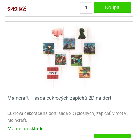
ady
o
Koupit
242 Kč
krajovátek
noušky
imoňů
noce
nions
ady
krajovátek
o
noušky
likonoce
necraft
klápěcí
o
rmičky
noušky
y
krajovátka
tle
ony
ětynky,
Maincraft – sada cukrových zápichů 2D na dort
o
blihy
noušky
incezen
Cukrová dekorace na dort: sada 2D (plošných) zápichů v motivu
krajovátka
sney
Maincraft.
lká
Máme na skladě
o
rníky
noušky