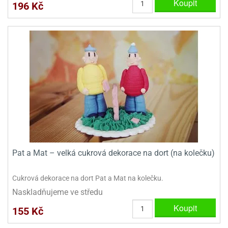
Koupit
196 Kč
ooby-
rezové
oo
krajovačky
o
noušky
pongeBoba
o
noušky
ar
rs
ězdné
lky
Pat a Mat – velká cukrová dekorace na dort (na kolečku)
o
noušky
per
Cukrová dekorace na dort Pat a Mat na kolečku.
rio
Naskladňujeme ve středu
o
Koupit
155 Kč
noušky
oulů