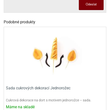
dlé
Odeslat
travin
ířata
ladící
o
reje
noušky
echové
krajovátka
áša
abičky
Podobné produkty
stliny
edvěd
krajovátka
o
noušky
prava
dvídka
ú
krajovátka
nnie-
dovy
e-
krajovátka
ooh
o
tatní
noušky
Sada cukrových dekorací Jednorožec
ady
ckey
krajovátek
ouse
Cukrová dekorace na dort s motivem jednorožce – sada.
tatní
nnie
Máme na skladě