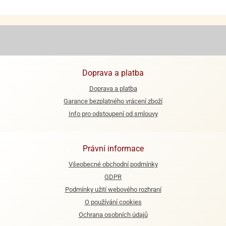
e
urfs
o
noušky
apkové
Doprava a platba
troly
Doprava a platba
aw
Garance bezplatného vrácení zboží
trol
Info pro odstoupení od smlouvy
o
noušky
olls
Právní informace
Všeobecné obchodní podmínky
olové
GDPR
Podmínky užití webového rozhraní
O používání cookies
Ochrana osobních údajů