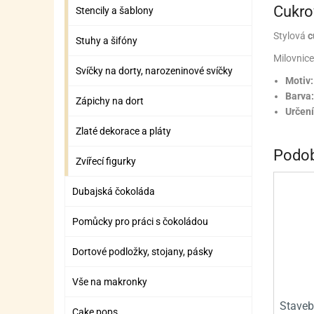
ZÁBAVNÉ HRAČKY, DOPLŇKY
VÝROBA SLIZU
BOXY A TAŠKY NA POMŮCKY
OTOČ
SILI
PŘEN
K
Cukro
Stencily a šablony
ZÁBAVNÍ PYROTECHNIKA
FLAMBOVACÍ PISTOL
SEPA
KO
Stylová
c
Stuhy a šifóny
Milovnice
MLÉČ
ML
Svíčky na dorty, narozeninové svíčky
Motiv:
MOUK
M
Barva
Zápichy na dort
Určení
NÁPL
N
Zlaté dekorace a pláty
OLEJ
Podob
Zvířecí figurky
OŘEC
O
Dubajská čokoláda
OŘEC
O
Pomůcky pro práci s čokoládou
PEKA
PEK
Dortové podložky, stojany, pásky
POLE
P
Vše na makronky
PŘÍS
PŘÍS
Staveb
Cake pops