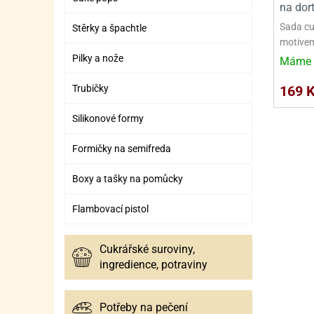
SURO
SUR
na dort
Sada cu
Stěrky a špachtle
ŠLEH
ŠLE
motivem
ZMR
Pilky a nože
Máme 
ŽEL
169 
Trubičky
OSTA
OSTA
Silikonové formy
Formičky na semifreda
Boxy a tašky na pomůcky
Flambovací pistol
Cukrářské suroviny,
ingredience, potraviny
Potřeby na pečení