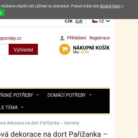
ak můžeme zlepšit váš zážitek na stránkách. Pokud máte rádi
dlouhé čtení
, v
dových výrobků
m
CZK
EUR
CZ
Přihlášení
Registrace
potreby.cz
NÁKUPNÍ
KOŠÍK
Vyhledat
0
ks -
0 Kč
ŇSKÉ POTŘEBY
DOMÁCÍ POTŘEBY
ŘENKY, KOŘENKY
LE TÉMA
DEKORACE DO BYTU
SAMOLEPKY NA 
TA, DESINFEKCE, OCHRANA
Y, POHÁDKY A HRY
PRO FANOUŠKY ANGRY BIRDS
DROBNOSTI DO DOMÁCNOSTI
vá dekorace na dort Pařížanka – červená
OZENINY
TĚNÍ KÁVOVARŮ
PRO FANOUŠKY BARBIE
NAROZENINOVÉ SVÍČKY
KOŠÍKY
vá dekorace na dort Pařížanka –