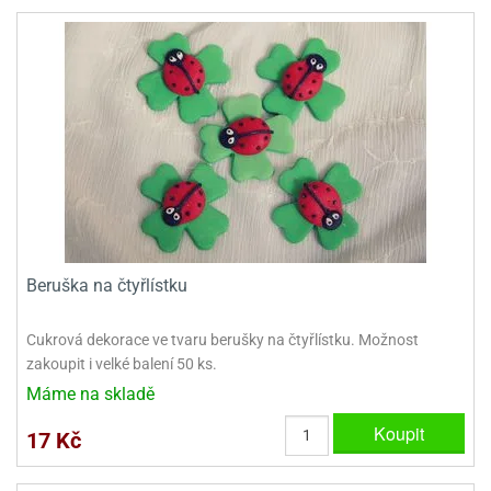
dlé
travin
ířata
ladící
o
reje
noušky
echové
krajovátka
áša
abičky
stliny
edvěd
krajovátka
o
noušky
prava
dvídka
ú
krajovátka
nnie-
dovy
Beruška na čtyřlístku
e-
krajovátka
ooh
Cukrová dekorace ve tvaru berušky na čtyřlístku. Možnost
o
tatní
zakoupit i velké balení 50 ks.
noušky
Máme na skladě
ady
ckey
krajovátek
ouse
Koupit
17 Kč
tatní
nnie