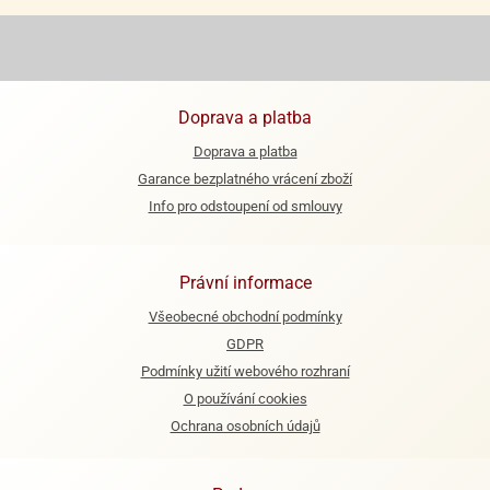
ooby-
rezové
oo
krajovačky
o
noušky
Doprava a platba
pongeBoba
Doprava a platba
o
Garance bezplatného vrácení zboží
noušky
ar
Info pro odstoupení od smlouvy
rs
ězdné
Právní informace
lky
Všeobecné obchodní podmínky
o
GDPR
noušky
Podmínky užití webového rozhraní
per
O používání cookies
rio
Ochrana osobních údajů
o
noušky
oulů