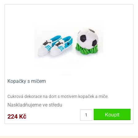
ady
o
krajovátek
noušky
imoňů
noce
nions
ady
krajovátek
o
noušky
likonoce
necraft
klápěcí
o
rmičky
noušky
y
Kopačky s míčem
krajovátka
tle
ony
ětynky,
Cukrová dekorace na dort s motivem kopaček a míče.
o
Naskladňujeme ve středu
blihy
noušky
incezen
Koupit
224 Kč
krajovátka
sney
lká
o
rníky
noušky