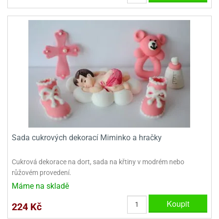
dlé
travin
ířata
ladící
o
reje
noušky
echové
krajovátka
áša
abičky
stliny
edvěd
krajovátka
o
noušky
prava
dvídka
ú
krajovátka
nnie-
dovy
e-
Sada cukrových dekorací Miminko a hračky
krajovátka
ooh
o
tatní
Cukrová dekorace na dort, sada na křtiny v modrém nebo
noušky
růžovém provedení.
ady
ckey
Máme na skladě
krajovátek
ouse
Koupit
224 Kč
tatní
nnie