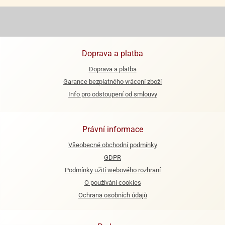
ooby-
rezové
oo
krajovačky
o
noušky
Doprava a platba
pongeBoba
Doprava a platba
o
Garance bezplatného vrácení zboží
noušky
ar
Info pro odstoupení od smlouvy
rs
ězdné
Právní informace
lky
Všeobecné obchodní podmínky
o
GDPR
noušky
Podmínky užití webového rozhraní
per
O používání cookies
rio
Ochrana osobních údajů
o
noušky
oulů