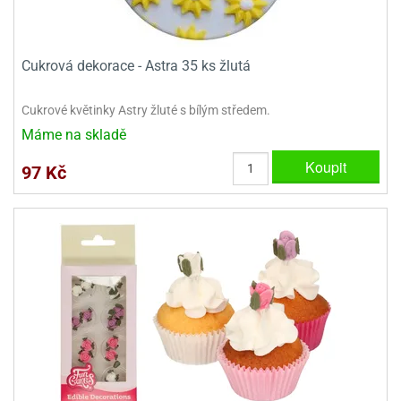
ooby-
rezové
oo
krajovačky
o
Cukrová dekorace - Astra 35 ks žlutá
noušky
pongeBoba
Cukrové květinky Astry žluté s bílým středem.
o
Máme na skladě
noušky
Koupit
ar
97 Kč
rs
ězdné
lky
o
noušky
per
rio
o
noušky
oulů