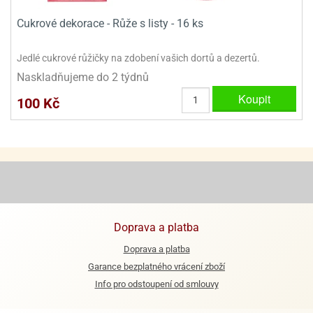
Cukrové dekorace - Růže s listy - 16 ks
e
urfs
Jedlé cukrové růžičky na zdobení vašich dortů a dezertů.
o
Naskladňujeme do 2 týdnů
noušky
apkové
Koupit
100 Kč
troly
aw
trol
o
noušky
olls
Doprava a platba
olové
Doprava a platba
Garance bezplatného vrácení zboží
Info pro odstoupení od smlouvy