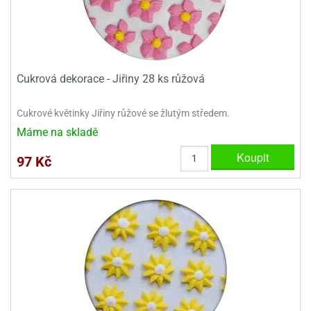
ady
o
krajovátek
noušky
imoňů
noce
nions
ady
Cukrová dekorace - Jiřiny 28 ks růžová
krajovátek
o
noušky
Cukrové květinky Jiřiny růžové se žlutým středem.
likonoce
necraft
Máme na skladě
klápěcí
o
Koupit
rmičky
noušky
97 Kč
y
krajovátka
tle
ony
ětynky,
o
blihy
noušky
incezen
krajovátka
sney
lká
o
rníky
noušky