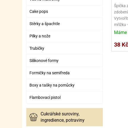
SURO
SUR
Špička z
Cake pops
zdobení
ŠLEH
ŠLE
Vytvořít
ZMR
Stěrky a špachtle
mřížku 
Máme 
ŽEL
Pilky a nože
38 K
OSTA
OSTA
Trubičky
Silikonové formy
Formičky na semifreda
Boxy a tašky na pomůcky
Flambovací pistol
Cukrářské suroviny,
ingredience, potraviny