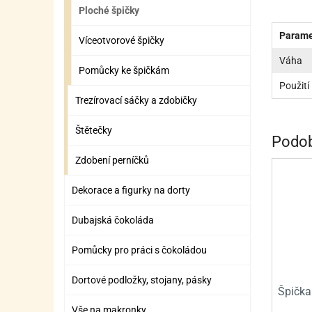
ZÁBAVNÉ HRAČKY, DOPLŇKY
VÝROBA SLIZU
BOXY A TAŠKY NA POMŮCKY
OTOČ
SILI
PŘEN
K
Ploché špičky
ZÁBAVNÍ PYROTECHNIKA
FLAMBOVACÍ PISTOL
SEPA
KO
Parame
Víceotvorové špičky
Váha
MLÉČ
ML
Pomůcky ke špičkám
Použití
MOUK
M
Trezírovací sáčky a zdobičky
NÁPL
N
Štětečky
Podob
OLEJ
Zdobení perníčků
OŘEC
O
Dekorace a figurky na dorty
OŘEC
O
Dubajská čokoláda
PEKA
PEK
Pomůcky pro práci s čokoládou
POLE
P
Dortové podložky, stojany, pásky
PŘÍS
PŘÍS
Špička
Vše na makronky