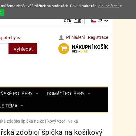
ak můžeme zlepšit váš zážitek na stránkách. Pokud máte rádi
dlouhé čtení
, v
dových výrobků
m
CZK
EUR
CZ
Přihlášení
Registrace
potreby.cz
NÁKUPNÍ
KOŠÍK
Vyhledat
0
ks -
0 Kč
ŇSKÉ POTŘEBY
DOMÁCÍ POTŘEBY
ŘENKY, KOŘENKY
LE TÉMA
DEKORACE DO BYTU
SAMOLEPKY NA 
TA, DESINFEKCE, OCHRANA
Y, POHÁDKY A HRY
PRO FANOUŠKY ANGRY BIRDS
DROBNOSTI DO DOMÁCNOSTI
ká zdobicí špička na košíkový vzor - velká
OZENINY
TĚNÍ KÁVOVARŮ
PRO FANOUŠKY BARBIE
NAROZENINOVÉ SVÍČKY
KOŠÍKY
řská zdobicí špička na košíkový