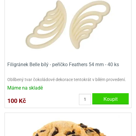
e
urfs
o
noušky
apkové
troly
aw
trol
Filigránek Belle bílý - peříčko Feathers 54 mm - 40 ks
o
Oblíbený tvar čokoládové dekorace tentokrát v bílém provedení.
noušky
olls
Máme na skladě
Koupit
olové
100 Kč