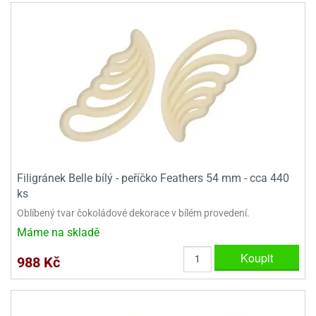
ooby-
rezové
oo
krajovačky
o
noušky
pongeBoba
o
noušky
ar
rs
ězdné
Filigránek Belle bílý - peříčko Feathers 54 mm - cca 440
lky
ks
Oblíbený tvar čokoládové dekorace v bílém provedení.
o
noušky
Máme na skladě
per
Koupit
rio
988 Kč
o
noušky
oulů