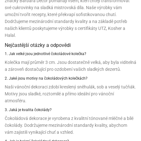
noční
rotechnika
uka
pět
značky Barbara Decor pomáhají všem, kteří chtějí transformovat
gurky
hárky
ekt
nutí
roviny
obení
ambovací
roba
očné
své cukrovinky na sladká mistrovská díla. Naše výrobky vám
měrky
čení
omůcky
jníky
ířátka
o
valování
rcování
try
leba
oždí
tol
izu
ouka
ojany
umožní tvořit recepty, které překvapí sofistikovanou chutí.
noušky
ětce
zerty,
ouka
noční
nve
likonové
enášení
tbal
Dodržujeme mezinárodní standardy kvality a na základě potřeb
liéfní
jové
krářské
rry
dlé
ngerfood
ažovky
lení
plně
pět
oždí
obení
rmy
rtů
dložky
nvice
že
našich klientů poskytujeme výrobky s certifikáty UTZ, Kosher a
tter
dlou
ěty
oždí
nvičky
azy
ort
hárky,
rvou
Halal.
leba
émy
ndlová
plně
san)
nbóny
zertů
likonové
nky
chyňské
o
lenky,
plně
ouka
íbory
omoce
Nejčastější otázky a odpovědi
rmy
že
noušky
kuté
límky
lebníky
eje
émy
parace
íprava
llo
rvy
émy
1. Jak velké jsou jednotlivé čokoládové kolečka?
dy
vy
chyňské
čení
líře
tty
lebovky
ky
rémy
nců
Kolečka mají průměr 3 cm. Jsou dostatečně velká, aby byla viditelná
ztuhy
žky
pytky
eje
rmosky
a zároveň dostačující pro ozdobení vašich sladkých dezertů.
rtů
likonové
o
echy,
pět
plně
ruhadla,
tření
kavice
noušky
pojů
ky
2. Jaké jsou motivy na čokoládových kolečkách?
ndle
rabky
žů
edá
rmelády,
echy,
Naši vánoční dekoraci zdobí kreslený sněhulák, sob a veselý tučňák.
dložky
echy,
echová
žemy
ndle
áječe
kénka
Motivy jsou sladké, roztomilé a přímo ideální pro vánoční
ry
ndle
sla
ta
atmosféru.
hucovací
ndlová
cy,
ady
echová
emo
kařské
sty,
3. Jaká je kvalita čokolády?
ouka
dnosy
žů
hy
sla
roviny
omata
Čokoládová dekorace je vyrobena z kvalitní tónované mléčné a bílé
a
káčky
dtácky
krajovátka
pět
čokolády. Dodržujeme mezinárodní standardy kvality, abychom
kařské
rty
levy
pět
roviny
vám zajistili vynikající chuť a vzhled.
ojany
ploměry
pékací
krajovátka
lavu
azé
levy