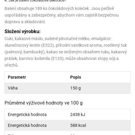
4. Jak je balení čokoládové dekorace?
sy
levy
ládání
pět
že
D
Balení obsahuje 189 ks čokoládových koleček. Jsou pečlivě
ísady
pět
dnorožci
azé
travin
krajovátka
azé
uspořádány a zabezpečeny, abychom vám zajistili bezpečnou
žáky
ládání
o
hucovadla
dopravu a skladování.
cadlové
ísady
vařování
travin
krajovátka
ísady
noušky
levy
rabky
Složení výrobku:
roviny
miksů
hucovadla
nzervace
křenky
neček
hucovadla
Cukr, kakaové máslo, sušené plnotučné mléko, emulgátor:
kové
rvel,
vírací
nuty
slunečnicový lecitin (E322), přírodní vanilkové aroma, rostlinný tuk
levy
travinářské
C
že
řenky
tradiční
roviny
oma
mics
(palmový, bambucký), kakao se sníženým obsahem tuku, kakaový
krajovátka
ehačky
pět
leva
dlonosiče
prášek, barvivo: košenila (E120); může obsahovat stopy sóji a
nuty
iláš
o
krajovátka
ořechů.
etany
ckách
iliáž)
ehačky
noušky
astové
asická
ehačky
raculous
xy
Parametr
Popis
rzliny
ip
etany
dybug
krajovátka
etany
levy
zy
Váha
150 g
latiny
užovače
o
noce
rzliny
ehačky
noušky
leněné
tatní
pět
Průměrné výživové hodnoty ve 100 g
tečka
zy
krajovátka
latiny
krářské
stlinné
roviny
tatní
Energetická hodnota
2438 kJ
ehačky
o
hve
likonoce
tatní
krářské
noušky
krářské
Energetická hodnota
588 kcal
vočišné
roviny
O.L.
kuové
krajovátka
roviny
ehačky
rprise!
hování