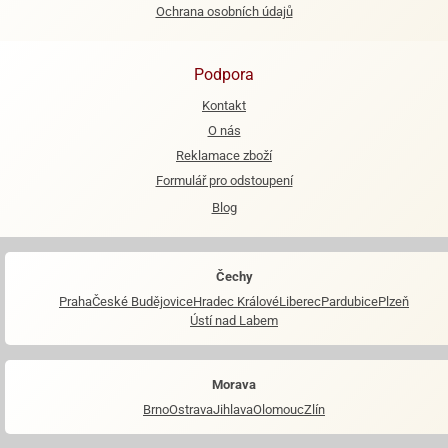
Ochrana osobních údajů
Podpora
Kontakt
O nás
Reklamace zboží
Formulář pro odstoupení
Blog
Čechy
Praha
České Budějovice
Hradec Králové
Liberec
Pardubice
Plzeň
Ústí nad Labem
Morava
Brno
Ostrava
Jihlava
Olomouc
Zlín