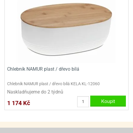
ady
o
krajovátek
noušky
imoňů
noce
nions
ady
krajovátek
o
noušky
likonoce
necraft
klápěcí
o
rmičky
noušky
Chlebník NAMUR plast / dřevo bílá
y
krajovátka
tle
Chlebník NAMUR plast / dřevo bílá KELA KL-12060
ony
ětynky,
Naskladňujeme do 2 týdnů
o
Koupit
1 174 Kč
blihy
noušky
incezen
krajovátka
sney
lká
o
rníky
noušky