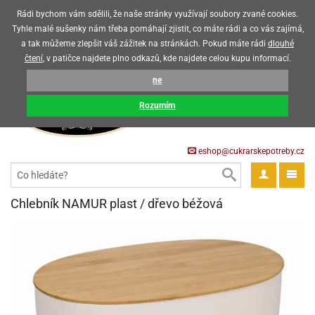
Upozorňujeme zákazníky, že v horkých letních měsících máme omezený
Rádi bychom vám sdělili, že naše stránky využívají soubory zvané cookies.
prodej čokoládových výrobků
Tyhle malé sušenky nám třeba pomáhají zjistit, co máte rádi a co vás zajímá,
a tak můžeme zlepšit váš zážitek na stránkách. Pokud máte rádi
dlouhé
CZK
EUR
CZ
čtení
, v patičce najdete plno odkazů, kde najdete celou kupu informací.
KOŠÍK
ne
0 Kč
pět
Rozumím
krářské
pět
třeby
eshop@cukrarskepotreby.cz
roviny
pět
gredience
pět
tahovací
pět
a
krářské
pět
gredience
čení
Chlebník NAMUR plast / dřevo béžová
můcky
delovací
tahovací
tahovací
krářské
pět
oty
bovky
omůcky
pět
omůcky
ondant)
delovací
delovací
a
rtové
pět
oty
pět
obení
eceda
omůcky
oty
rcipán
ůl
pět
rmy
ondant)
ondant)
chyňské
rtové
korace
pět
pět
sla
obení
travinářské
čka
pět
rma
tahovací
rcipán
třeby
rmy
rcipán
rvy
nčí
oty
gurky
mácí
oristické
ičky
korace