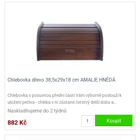
dlé
travin
ířata
ladící
o
reje
noušky
echové
krajovátka
áša
abičky
stliny
edvěd
krajovátka
o
noušky
prava
dvídka
ú
krajovátka
nnie-
dovy
Chlebovka dřevo 38,5x29x18 cm AMALIE HNĚDÁ
e-
krajovátka
ooh
Chlebovka s posuvnou přední částí Vám výborně poslouží k
o
tatní
uložení pečiva - chleba v ní zůstane čerstvý delší dobu a…
noušky
Naskladňujeme do 2 týdnů
ady
ckey
Koupit
krajovátek
ouse
882 Kč
tatní
nnie