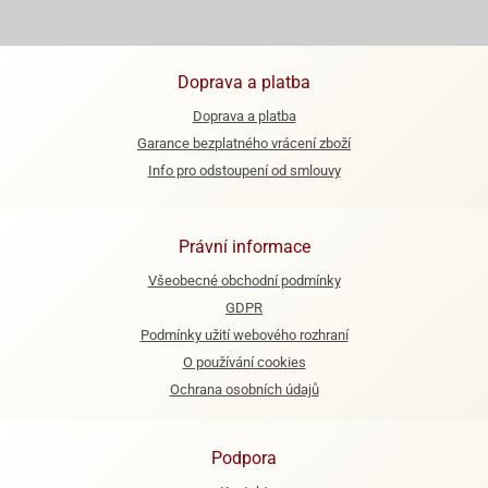
ooby-
rezové
oo
krajovačky
o
Doprava a platba
noušky
Doprava a platba
pongeBoba
Garance bezplatného vrácení zboží
o
Info pro odstoupení od smlouvy
noušky
ar
rs
Právní informace
ězdné
Všeobecné obchodní podmínky
lky
GDPR
o
Podmínky užití webového rozhraní
noušky
O používání cookies
per
Ochrana osobních údajů
rio
o
Podpora
noušky
oulů