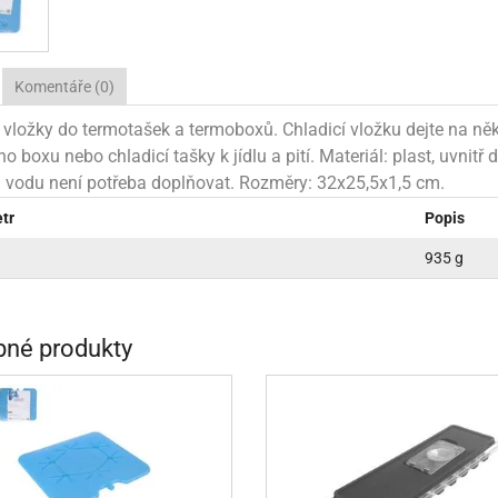
NÉ STOJANY NA ZDOBENÍ (LAZY SUSAN)
KONOVÉ FORMY NA BONBÓNY
ÁŠENÍ DORTŮ A DEZERTŮ
ÁVA
VYPICHOVAČE
KÁVA
TEKUTÉ BARVY
PEKÁČE A PLECHY
VLAŽOVKY NA CHLEBA
NOŽE
RACE A VÝZTUHY DORTŮ
ŘENÍ
KOŘENÍ
TŘPYTKY DO NÁPOJŮ
PODLOŽKY NA VYVALOVÁNÍ
CHLEBNÍKY A CHLEBOVKY
Komentáře (0)
NÉ SUROVINY
ÉČNÉ SUROVINY
RELIÉFNÍ PODLOŽKY
PÁN
P
 vložky do termotašek a termoboxů. Chladicí vložku dejte na něk
A A DROŽDÍ
OUKA A DROŽDÍ
MANDLOVÁ MOUKA
SILIKONOVÉ FORMY NA PEČENÍ
ho boxu nebo chladicí tašky k jídlu a pití. Materiál: plast, uvnit
– vodu není potřeba doplňovat. Rozměry: 32x25,5x1,5 cm.
NĚ A KRÉMY
ÁPLNĚ A KRÉMY
SILIKONOVÉ RUKAVICE A PODLOŽKY
KRÉMY
tr
Popis
E A TUKY
OLEJE A TUKY
NÁPLNĚ
SÍTA
STRUH
935 g
HY, MANDLE
ŘECHY, MANDLE
MARMELÁDY, DŽEMY
MANDLOVÁ MOUKA
VÁHY
TÁCY,
HOVÁ MÁSLA
ŘECHOVÁ MÁSLA
OCHUCOVACÍ PASTY, AROMATA
VYKRAJOVÁTKA
3D VYKRAJOVÁTKA
né produkty
ŘSKÉ SUROVINY
AŘSKÉ SUROVINY
ZAPÉKACÍ MÍSY
VYKRAJOVÁTKA NA HRNEČEK
UKLÁ
VY A GLAZÉ
OLEVY A GLAZÉ
ZRCADLOVÉ POLEVY
NETRADIČNÍ VYKRAJOVÁTKA
ZAVAŘ
ADY A OCHUCOVADLA
ADY A OCHUCOVADLA
TUKOVÉ POLEVY
POTRAVINÁŘSKÉ AROMA
VYKRAJOVÁTKA KLASICKÁ