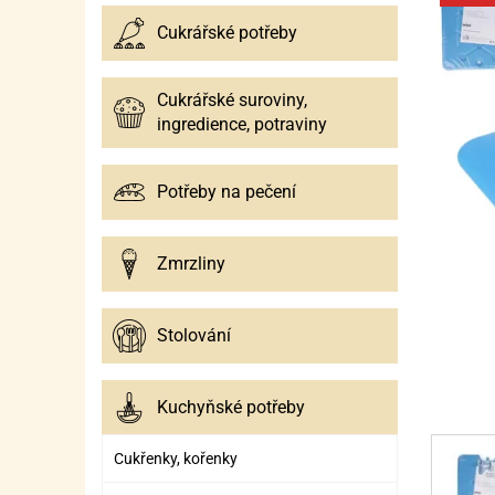
BALÓNKY
DIÁŘE A ZÁPISNÍKY
DEKORACE A FIGURKY NA DORTY
TREZ
SMĚS
CU
HLA
SM
Cukrářské potřeby
FOTODOPLŇKY
DUBAJSKÁ ČOKOLÁDA
KNIHY
ČOKO
ČOKO
F
Cukrářské suroviny,
GIRLANDY
KRESLENÍ A PSANÍ
POMŮCKY PRO PRÁCI S ČOKOLÁD
JEDLÉ BARVY
OCHU
FIGU
OTIS
OCHU
ZD
ingredience, potraviny
GRIL PARTY
PAPÍROVÉ UBROUSKY
DORTOVÉ PODLOŽKY, STOJANY, P
PASTELKY A FI
CUKR
FORM
CUKR
FIG
KR
KU
Potřeby na pečení
HÉLIUM NA BALÓNKY
PENÁLY A POUZDRA
VŠE NA MAKRONKY
ŠTETCE NA MAL
TRAN
MINI
JEDL
KVĚ
FI
J
KONFETY
NŮŽKY
CAKE POPS
PROPISKY A PE
TEMP
GAST
ČTV
STE
Zmrzliny
KREATIVNÍ TVOŘENÍ
STĚRKY A ŠPACHTLE
ZÁSTĚRY NA MA
ČOKO
PLA
ALG
MI
S
MASKY A KOSTÝMY
PILKY A NOŽE
SVÍČ
KOŠÍ
S
C
Stolování
NAROZENINOVÉ SVÍČKY
DORTOVÉ SVÍČKY ČÍSLICE
TRUBIČKY
PATC
KRAJ
JEDL
Z
Kuchyňské potřeby
PIŇATY
DORTOVÉ FONTÁNY
SILIKONOVÉ FORMY
ZLAT
SILI
LESK
ST
L
Cukřenky, kořenky
POZVÁNKY NA OSLAVY
FORMIČKY NA SEMIFREDA
SILI
K
V
Z
D