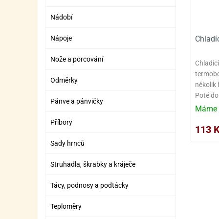
SURO
SUR
Nádobí
ŠLEH
ŠLE
Chladí
Nápoje
ZMR
Nože a porcování
ŽEL
Chladic
termobo
OSTA
OSTA
Odměrky
několik 
Poté d
Pánve a pánvičky
Máme 
Příbory
113 
Sady hrnců
Struhadla, škrabky a kráječe
Tácy, podnosy a podtácky
Teploměry