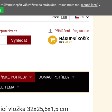
ak můžeme zlepšit váš zážitek na stránkách. Pokud máte rádi
dlouhé čtení
, v
dových výrobků
m
CZK
EUR
CZ
Přihlášení
Registrace
potreby.cz
NÁKUPNÍ
KOŠÍK
Vyhledat
0
ks -
0 Kč
ŇSKÉ POTŘEBY
DOMÁCÍ POTŘEBY
ŘENKY, KOŘENKY
LE TÉMA
DEKORACE DO BYTU
SAMOLEPKY NA 
TA, DESINFEKCE, OCHRANA
Y, POHÁDKY A HRY
PRO FANOUŠKY ANGRY BIRDS
DROBNOSTI DO DOMÁCNOSTI
OZENINY
TĚNÍ KÁVOVARŮ
PRO FANOUŠKY BARBIE
NAROZENINOVÉ SVÍČKY
KOŠÍKY
ící vložka 32x25,5x1,5 cm