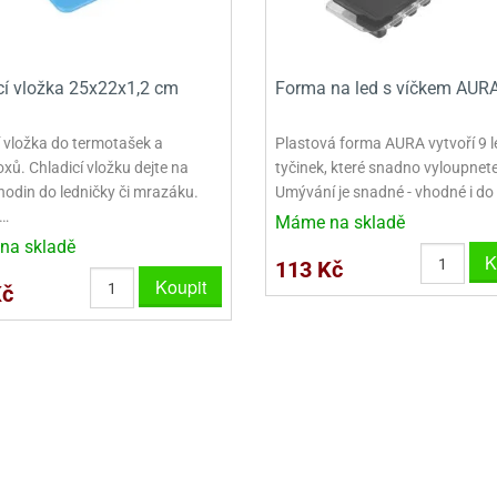
VINY NA DONUTY
OVINY NA DONUTY
POLEVA V PECKÁCH
GRILÁŠ (GRILIÁŽ)
VYKRAJOVÁTKA - VÁNOCE
AČKY A SMETANY
HAČKY A SMETANY
DRIP POLEVY
ZTUŽOVAČE ŠLEHAČKY
VYKRAJOVÁTKA - VELIKONOCE
cí vložka 25x22x1,2 cm
Forma na led s víčkem AUR
ZLINY
ZMRZLINY
ROSTLINNÉ ŠLEHAČKY
VYKRAJOVÁTKA - ZVÍŘATA
ATINY
ŽELATINY
ŽIVOČIŠNÉ ŠLEHAČKY
VYKRAJOVÁTKA - ROSTLINY
í vložka do termotašek a
Plastová forma AURA vytvoří 9 
xů. Chladicí vložku dejte na
tyčinek, které snadno vyloupnete
TNÍ CUKRÁŘSKÉ SUROVINY
TNÍ CUKRÁŘSKÉ SUROVINY
JEDLÉ CHLADÍCÍ SPREJE
VYKRAJOVÁTKA - DOPRAVA
hodin do ledničky či mrazáku.
Umývání je snadné - vhodné i do
o…
Máme na skladě
VYKRAJOVÁTKA - BUDOVY
na skladě
K
113 Kč
VYKRAJOVÁTKA - OSTATNÍ
Koupit
Kč
SADY VYKRAJOVÁTEK - OSTATNÍ
SADY VYKRAJOVÁTEK - VÁNOCE
SADY VYKRAJOVÁTEK - VELIKONOCE
VYKLÁPĚCÍ FORMIČKY
VYKRAJOVÁTKA - HNĚTYNKY, NA KO