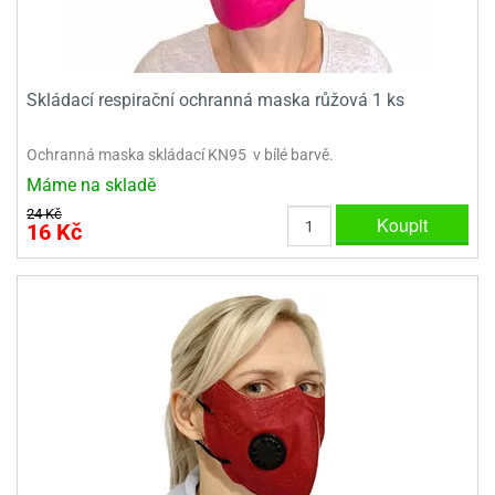
ooby-
rezové
oo
krajovačky
o
Skládací respirační ochranná maska růžová 1 ks
noušky
pongeBoba
Ochranná maska skládací KN95 v bílé barvě.
o
Máme na skladě
noušky
ar
24 Kč
Koupit
16 Kč
rs
ězdné
lky
o
noušky
per
rio
o
noušky
oulů