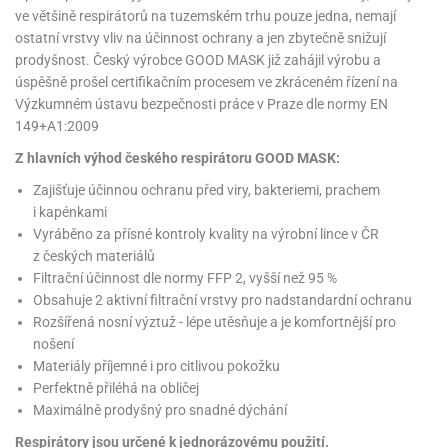
noční
rotechnika
uka
pět
gurky
hárky
ekt
ve většině respirátorů na tuzemském trhu pouze jedna, nemají
nutí
roviny
obení
ambovací
roba
očné
měrky
čení
omůcky
jníky
ířátka
o
valování
rcování
try
leba
ostatní vrstvy vliv na účinnost ochrany a jen zbytečně snižují
oždí
tol
izu
ouka
ojany
noušky
ětce
zerty,
ouka
noční
prodyšnost. Český výrobce GOOD MASK již zahájil výrobu a
nve
likonové
enášení
tbal
liéfní
jové
krářské
rry
dlé
ngerfood
ažovky
lení
plně
pět
úspěšně prošel certifikačním procesem ve zkráceném řízení na
oždí
obení
rmy
rtů
dložky
nvice
že
tter
dlou
ěty
oždí
nvičky
azy
Výzkumném ústavu bezpečnosti práce v Praze dle normy EN
ort
hárky,
rvou
leba
émy
ndlová
plně
san)
nbóny
zertů
likonové
nky
chyňské
149+A1:2009
o
lenky,
plně
ouka
íbory
omoce
rmy
že
noušky
kuté
límky
lebníky
eje
Z hlavních výhod českého respirátoru GOOD MASK:
émy
parace
íprava
llo
rvy
émy
dy
vy
chyňské
čení
líře
tty
Zajišťuje účinnou ochranu před viry, bakteriemi, prachem
lebovky
ky
rémy
nců
ztuhy
žky
pytky
eje
i kapénkami
rmosky
rtů
likonové
o
echy,
pět
plně
Vyráběno za přísné kontroly kvality na výrobní lince v ČR
ruhadla,
tření
kavice
noušky
pojů
ky
ndle
rabky
z českých materiálů
žů
edá
rmelády,
echy,
Filtrační účinnost dle normy FFP 2, vyšší než 95 %
dložky
echy,
echová
žemy
ndle
áječe
kénka
Obsahuje 2 aktivní filtrační vrstvy pro nadstandardní ochranu
ry
ndle
sla
ta
Rozšířená nosní výztuž - lépe utěsňuje a je komfortnější pro
hucovací
ndlová
cy,
ady
echová
nošení
emo
kařské
sty,
ouka
dnosy
žů
hy
sla
roviny
Materiály příjemné i pro citlivou pokožku
omata
a
Perfektně přiléhá na obličej
káčky
dtácky
krajovátka
pět
kařské
rty
levy
pět
Maximálně prodyšný pro snadné dýchání
roviny
ojany
ploměry
pékací
krajovátka
lavu
Respirátory jsou určené k jednorázovému použití.
azé
levy