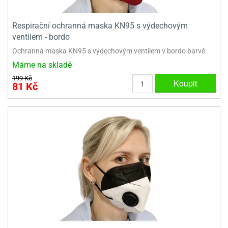
e
Respirační ochranná maska KN95 s výdechovým
urfs
ventilem - bordo
o
Ochranná maska KN95 s výdechovým ventilem v bordo barvě.
noušky
Máme na skladě
apkové
troly
199 Kč
Koupit
81 Kč
aw
trol
o
noušky
olls
olové