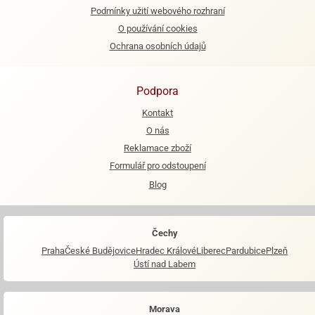
Podmínky užití webového rozhraní
O používání cookies
Ochrana osobních údajů
Podpora
Kontakt
O nás
Reklamace zboží
Formulář pro odstoupení
Blog
Čechy
Praha
České Budějovice
Hradec Králové
Liberec
Pardubice
Plzeň
Ústí nad Labem
Morava