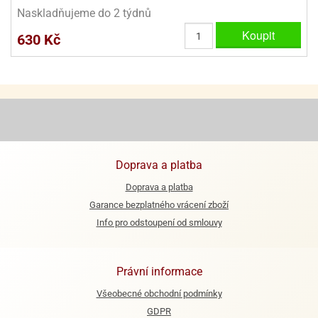
Naskladňujeme do 2 týdnů
e
Koupit
630 Kč
urfs
o
noušky
apkové
troly
aw
trol
Doprava a platba
o
Doprava a platba
noušky
olls
Garance bezplatného vrácení zboží
Info pro odstoupení od smlouvy
olové
Právní informace
Všeobecné obchodní podmínky
GDPR