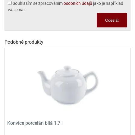
dlé
Souhlasím se zpracováním
osobních údajů
jako je například
travin
ířata
ladící
o
vás email
reje
noušky
echové
krajovátka
Odeslat
áša
abičky
stliny
edvěd
krajovátka
Podobné produkty
o
noušky
prava
dvídka
ú
krajovátka
nnie-
dovy
e-
krajovátka
ooh
o
tatní
noušky
ady
ckey
krajovátek
ouse
Konvice porcelán bílá 1,7 l
tatní
nnie