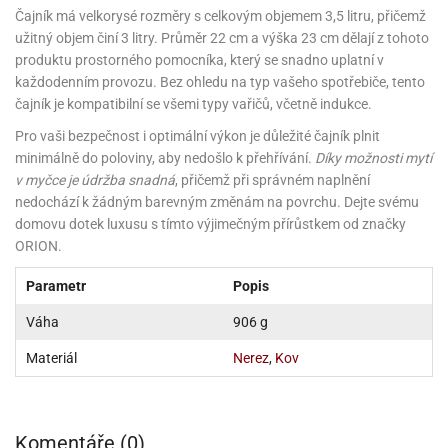
noční
rotechnika
uka
pět
gurky
hárky
ekt
Čajník má velkorysé rozměry s celkovým objemem 3,5 litru, přičemž
nutí
roviny
obení
ambovací
roba
očné
měrky
čení
omůcky
jníky
ířátka
o
valování
rcování
try
leba
užitný objem činí 3 litry. Průměr 22 cm a výška 23 cm dělají z tohoto
oždí
tol
izu
ouka
ojany
noušky
ětce
zerty,
ouka
noční
produktu prostorného pomocníka, který se snadno uplatní v
nve
likonové
enášení
tbal
liéfní
jové
krářské
rry
dlé
ngerfood
ažovky
lení
plně
pět
každodenním provozu. Bez ohledu na typ vašeho spotřebiče, tento
oždí
obení
rmy
rtů
dložky
nvice
že
tter
dlou
ěty
oždí
čajník je kompatibilní se všemi typy vařičů, včetně indukce.
nvičky
azy
ort
hárky,
rvou
leba
émy
ndlová
plně
san)
nbóny
zertů
likonové
nky
chyňské
o
lenky,
plně
Pro vaši bezpečnost i optimální výkon je důležité čajník plnit
ouka
íbory
omoce
rmy
že
noušky
kuté
límky
lebníky
eje
minimálně do poloviny, aby nedošlo k přehřívání.
Díky možnosti mytí
émy
parace
íprava
llo
rvy
émy
dy
v myčce je údržba snadná
, přičemž při správném naplnění
vy
chyňské
čení
líře
tty
lebovky
ky
rémy
nců
ztuhy
nedochází k žádným barevným změnám na povrchu. Dejte svému
žky
pytky
eje
rmosky
rtů
likonové
domovu dotek luxusu s tímto výjimečným přírůstkem od značky
o
echy,
pět
plně
ruhadla,
tření
kavice
noušky
ORION.
pojů
ky
ndle
rabky
žů
edá
rmelády,
echy,
dložky
Parametr
Popis
echy,
echová
žemy
ndle
áječe
kénka
ry
ndle
sla
ta
Váha
906 g
hucovací
ndlová
cy,
ady
echová
emo
kařské
sty,
ouka
dnosy
žů
hy
Materiál
Nerez
,
Kov
sla
roviny
omata
a
káčky
dtácky
krajovátka
pět
kařské
rty
levy
pět
roviny
ojany
ploměry
pékací
krajovátka
Komentáře (0)
lavu
azé
levy