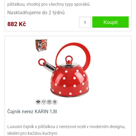
píšťalkou, vhodný pro všechny typy sporáků.
ooby-
rezové
oo
Naskladňujeme do 2 týdnů
krajovačky
Koupit
o
882 Kč
noušky
pongeBoba
o
noušky
ar
rs
ězdné
lky
o
noušky
per
rio
Čajník nerez KARIN 1,8l
o
Luxusní čajník s píšťalkou z nerezové oceli v moderním designu,
noušky
ideální pro každou kuchyni.
oulů