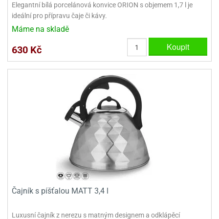
Elegantní bílá porcelánová konvice ORION s objemem 1,7 l je
ady
o
ideální pro přípravu čaje či kávy.
krajovátek
noušky
imoňů
Máme na skladě
noce
Koupit
nions
630 Kč
ady
krajovátek
o
noušky
likonoce
necraft
klápěcí
o
rmičky
noušky
y
krajovátka
tle
ony
ětynky,
o
blihy
noušky
incezen
krajovátka
sney
Čajník s píšťalou MATT 3,4 l
lká
o
Luxusní čajník z nerezu s matným designem a odklápěcí
rníky
noušky