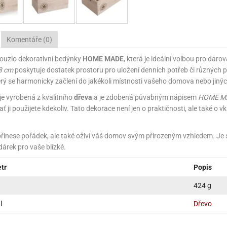
NÉ STOJANY NA ZDOBENÍ (LAZY SUSAN)
KONOVÉ FORMY NA BONBÓNY
ÁŠENÍ DORTŮ A DEZERTŮ
ÁVA
VYPICHOVAČE
KÁVA
TEKUTÉ BARVY
PEKÁČE A PLECHY
VLAŽOVKY NA CHLEBA
NOŽE
RACE A VÝZTUHY DORTŮ
ŘENÍ
KOŘENÍ
TŘPYTKY DO NÁPOJŮ
PODLOŽKY NA VYVALOVÁNÍ
CHLEBNÍKY A CHLEBOVKY
Komentáře (0)
NÉ SUROVINY
ÉČNÉ SUROVINY
RELIÉFNÍ PODLOŽKY
PÁN
P
ouzlo dekorativní bedýnky
HOME MADE
, která je ideální volbou pro dar
A A DROŽDÍ
OUKA A DROŽDÍ
MANDLOVÁ MOUKA
SILIKONOVÉ FORMY NA PEČENÍ
3 cm
poskytuje dostatek prostoru pro uložení denních potřeb či různých 
erý se harmonicky začlení do jakékoli místnosti vašeho domova nebo jiných
NĚ A KRÉMY
ÁPLNĚ A KRÉMY
SILIKONOVÉ RUKAVICE A PODLOŽKY
KRÉMY
e vyrobená z kvalitního
dřeva
a je zdobená půvabným nápisem
HOME M
E A TUKY
OLEJE A TUKY
NÁPLNĚ
SÍTA
STRUH
ať ji použijete kdekoliv. Tato dekorace není jen o praktičnosti, ale také o v
HY, MANDLE
ŘECHY, MANDLE
MARMELÁDY, DŽEMY
MANDLOVÁ MOUKA
VÁHY
TÁCY,
řinese pořádek, ale také oživí váš domov svým přirozeným vzhledem. Je s
HOVÁ MÁSLA
ŘECHOVÁ MÁSLA
OCHUCOVACÍ PASTY, AROMATA
VYKRAJOVÁTKA
3D VYKRAJOVÁTKA
dárek pro vaše blízké.
ŘSKÉ SUROVINY
AŘSKÉ SUROVINY
ZAPÉKACÍ MÍSY
VYKRAJOVÁTKA NA HRNEČEK
UKLÁ
tr
Popis
424 g
VY A GLAZÉ
OLEVY A GLAZÉ
ZRCADLOVÉ POLEVY
NETRADIČNÍ VYKRAJOVÁTKA
ZAVAŘ
l
Dřevo
ADY A OCHUCOVADLA
ADY A OCHUCOVADLA
TUKOVÉ POLEVY
POTRAVINÁŘSKÉ AROMA
VYKRAJOVÁTKA KLASICKÁ