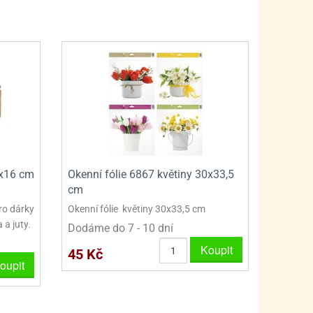
PRO FANOUŠKY ŠMOULŮ - THE SMURFS
SKLENĚNÉ DÓZY A LAHVE
PRO FANOUŠKY TLAPKOVÉ PATROLY - PAW PATRO
VAKUOVÉ UCHOVÁNÍ POTRAVIN
PRO FANOUŠKY TROLLS - TROLOVÉ
PLECHOVÉ KRABIČKY
6x16 cm
Okenní fólie 6867 květiny 30x33,5
cm
pro dárky
Okenní fólie květiny 30x33,5 cm
 a juty.
Dodáme do 7 - 10 dní
Koupit
45 Kč
oupit
BLIHY