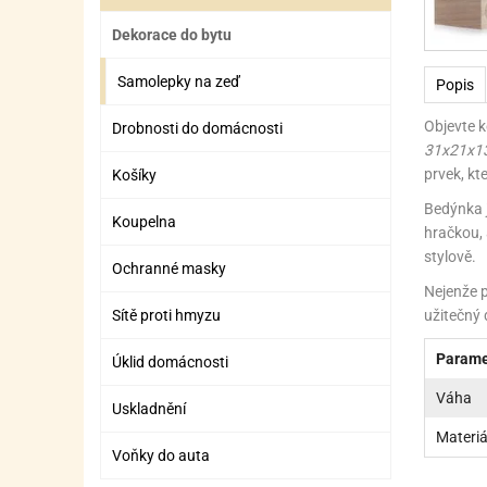
ZÁBAVNÉ HRAČKY, DOPLŇKY
VÝROBA SLIZU
BOXY A TAŠKY NA POMŮCKY
OTOČ
SILI
PŘEN
K
Dekorace do bytu
ZÁBAVNÍ PYROTECHNIKA
FLAMBOVACÍ PISTOL
SEPA
KO
Samolepky na zeď
Popis
MLÉČ
ML
Objevte k
Drobnosti do domácnosti
MOUK
M
31x21x1
prvek, kt
Košíky
NÁPL
N
Bedýnka j
Koupelna
OLEJ
hračkou, 
stylově.
Ochranné masky
OŘEC
O
Nejenže p
Sítě proti hmyzu
OŘEC
O
užitečný 
PEKA
PEK
Parame
Úklid domácnosti
Váha
POLE
P
Uskladnění
Materiá
PŘÍS
PŘÍS
Voňky do auta