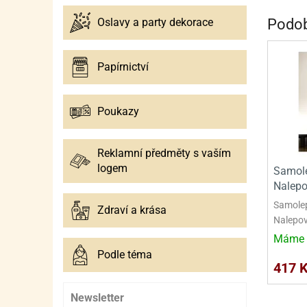
SURO
SUR
Podob
Oslavy a party dekorace
ŠLEH
ŠLE
ZMR
Papírnictví
ŽEL
Poukazy
OSTA
OSTA
Reklamní předměty s vaším
logem
Samole
Nalepo
Samolep
Zdraví a krása
Nalepov
Máme 
Podle téma
417 
Newsletter