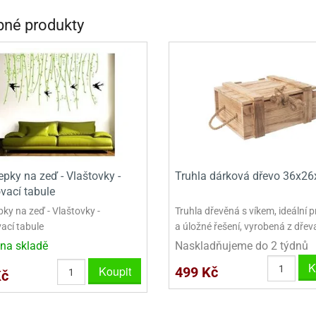
VINY NA DONUTY
OVINY NA DONUTY
POLEVA V PECKÁCH
GRILÁŠ (GRILIÁŽ)
VYKRAJOVÁTKA - VÁNOCE
né produkty
AČKY A SMETANY
HAČKY A SMETANY
DRIP POLEVY
ZTUŽOVAČE ŠLEHAČKY
VYKRAJOVÁTKA - VELIKONOCE
ZLINY
ZMRZLINY
ROSTLINNÉ ŠLEHAČKY
VYKRAJOVÁTKA - ZVÍŘATA
ATINY
ŽELATINY
ŽIVOČIŠNÉ ŠLEHAČKY
VYKRAJOVÁTKA - ROSTLINY
TNÍ CUKRÁŘSKÉ SUROVINY
TNÍ CUKRÁŘSKÉ SUROVINY
JEDLÉ CHLADÍCÍ SPREJE
VYKRAJOVÁTKA - DOPRAVA
VYKRAJOVÁTKA - BUDOVY
VYKRAJOVÁTKA - OSTATNÍ
pky na zeď - Vlaštovky -
Truhla dárková dřevo 36x2
vací tabule
SADY VYKRAJOVÁTEK - OSTATNÍ
ky na zeď - Vlaštovky -
Truhla dřevěná s víkem, ideální 
ací tabule
a úložné řešení, vyrobená z dřeva
SADY VYKRAJOVÁTEK - VÁNOCE
na skladě
Naskladňujeme do 2 týdnů
SADY VYKRAJOVÁTEK - VELIKONOCE
K
Koupit
499 Kč
Kč
VYKLÁPĚCÍ FORMIČKY
VYKRAJOVÁTKA - HNĚTYNKY, NA KO