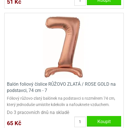
51 Kč
ady
o
krajovátek
noušky
imoňů
noce
nions
ady
krajovátek
o
noušky
likonoce
necraft
klápěcí
o
rmičky
noušky
y
krajovátka
tle
ony
Balón foliový číslice RŮŽOVO ZLATÁ / ROSE GOLD na
ětynky,
podstavci, 74 cm - 7
o
blihy
Fóliový růžovo-zlatý balónek na podstavci s rozměrem 74 cm,
noušky
incezen
který jednoduše umístíte kdekoliv a nafouknete vzduchem.
krajovátka
sney
Do 3 pracovních dnů na skladě
lká
Koupit
o
65 Kč
rníky
noušky