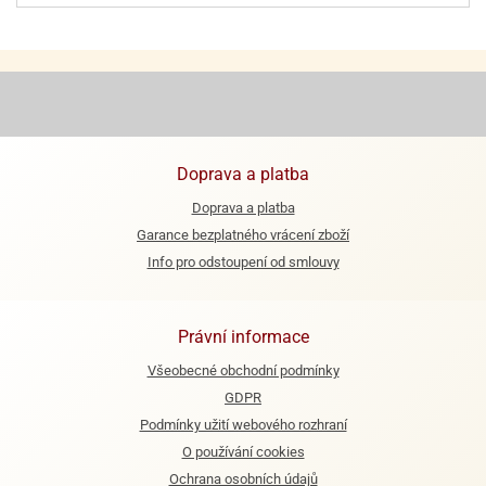
ooby-
rezové
oo
krajovačky
o
noušky
pongeBoba
o
Doprava a platba
noušky
ar
Doprava a platba
rs
Garance bezplatného vrácení zboží
Info pro odstoupení od smlouvy
ězdné
lky
o
Právní informace
noušky
Všeobecné obchodní podmínky
per
rio
GDPR
Podmínky užití webového rozhraní
o
O používání cookies
noušky
Ochrana osobních údajů
oulů