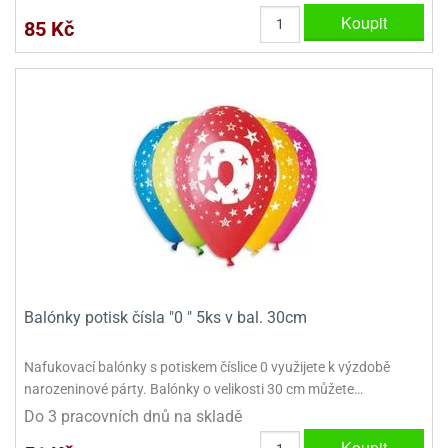
dlé
travin
ířata
Koupit
85 Kč
ladící
o
reje
noušky
echové
krajovátka
áša
abičky
stliny
edvěd
krajovátka
o
noušky
prava
dvídka
ú
krajovátka
nnie-
dovy
e-
krajovátka
ooh
Balónky potisk čísla "0 " 5ks v bal. 30cm
o
tatní
noušky
ady
ckey
Nafukovací balónky s potiskem číslice 0 využijete k výzdobě
krajovátek
ouse
narozeninové párty. Balónky o velikosti 30 cm můžete…
Do 3 pracovních dnů na skladě
tatní
nnie
Koupit