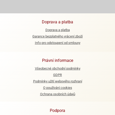
e
urfs
Doprava a platba
o
noušky
Doprava a platba
apkové
Garance bezplatného vrácení zboží
troly
Info pro odstoupení od smlouvy
aw
trol
Právní informace
o
Všeobecné obchodní podmínky
noušky
olls
GDPR
Podmínky užití webového rozhraní
olové
O používání cookies
Ochrana osobních údajů
Podpora