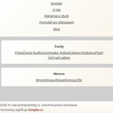
Kontakt
O nás
Reklamace zboží
Formulář pro odstoupení
Blog
Čechy
Praha
České Budějovice
Hradec Králové
Liberec
Pardubice
Plzeň
Ústí nad Labem
Morava
Brno
Ostrava
Jihlava
Olomouc
Zlín
2026 © cukrarskepotreby.cz, všechna práva vyhrazena
Technicky zajišťuje
Simplia.cz
.