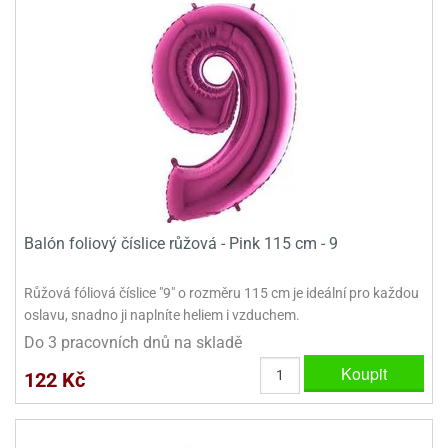
ady
o
krajovátek
noušky
imoňů
noce
nions
ady
krajovátek
o
noušky
likonoce
necraft
klápěcí
o
rmičky
noušky
Balón foliový číslice růžová - Pink 115 cm - 9
y
krajovátka
tle
ony
Růžová fóliová číslice "9" o rozměru 115 cm je ideální pro každou
ětynky,
oslavu, snadno ji naplníte heliem i vzduchem.
o
Do 3 pracovních dnů na skladě
blihy
noušky
incezen
Koupit
122 Kč
krajovátka
sney
lká
o
rníky
noušky