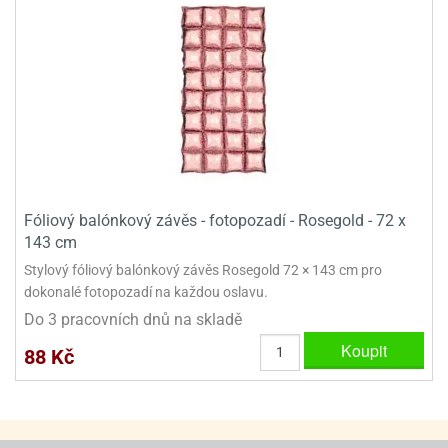
ooby-
rezové
oo
krajovačky
o
noušky
pongeBoba
o
noušky
ar
rs
Fóliový balónkový závěs - fotopozadí - Rosegold - 72 x
143 cm
ězdné
lky
Stylový fóliový balónkový závěs Rosegold 72 × 143 cm pro
dokonalé fotopozadí na každou oslavu.
o
Do 3 pracovních dnů na skladě
noušky
per
Koupit
88 Kč
rio
o
noušky
oulů