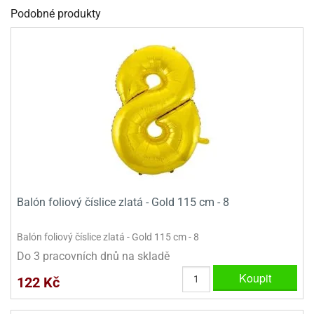
dlé
travin
Podobné produkty
ířata
ladící
o
reje
noušky
echové
krajovátka
áša
abičky
stliny
edvěd
krajovátka
o
noušky
prava
dvídka
ú
krajovátka
nnie-
dovy
e-
krajovátka
Balón foliový číslice zlatá - Gold 115 cm - 8
ooh
o
tatní
Balón foliový číslice zlatá - Gold 115 cm - 8
noušky
ady
Do 3 pracovních dnů na skladě
ckey
krajovátek
ouse
Koupit
122 Kč
tatní
nnie