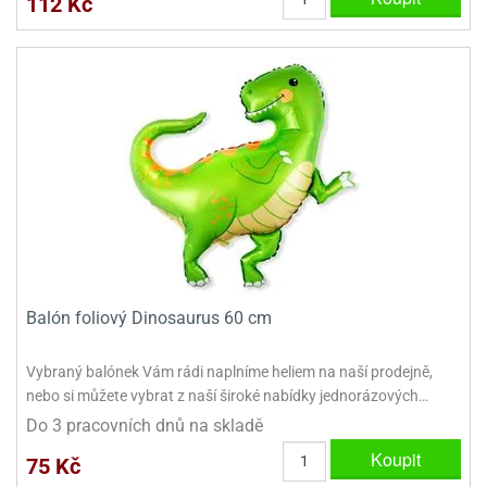
112 Kč
ady
o
krajovátek
noušky
imoňů
noce
nions
ady
krajovátek
o
noušky
likonoce
necraft
klápěcí
o
rmičky
noušky
y
krajovátka
tle
ony
Balón foliový Dinosaurus 60 cm
ětynky,
o
Vybraný balónek Vám rádi naplníme heliem na naší prodejně,
blihy
noušky
nebo si můžete vybrat z naší široké nabídky jednorázových…
incezen
krajovátka
sney
Do 3 pracovních dnů na skladě
lká
Koupit
o
75 Kč
rníky
noušky