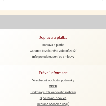
ooby-
rezové
oo
krajovačky
o
noušky
pongeBoba
o
Doprava a platba
noušky
ar
Doprava a platba
rs
Garance bezplatného vrácení zboží
Info pro odstoupení od smlouvy
ězdné
lky
o
Právní informace
noušky
Všeobecné obchodní podmínky
per
GDPR
rio
Podmínky užití webového rozhraní
o
O používání cookies
noušky
Ochrana osobních údajů
oulů