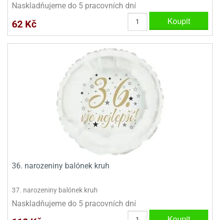
dlé
Naskladňujeme do 5 pracovních dní
travin
ířata
ladící
o
Koupit
62 Kč
reje
noušky
echové
krajovátka
áša
abičky
stliny
edvěd
krajovátka
o
noušky
prava
dvídka
ú
krajovátka
nnie-
dovy
e-
krajovátka
ooh
o
tatní
36. narozeniny balónek kruh
noušky
ady
ckey
krajovátek
ouse
37. narozeniny balónek kruh
Naskladňujeme do 5 pracovních dní
tatní
nnie
Koupit