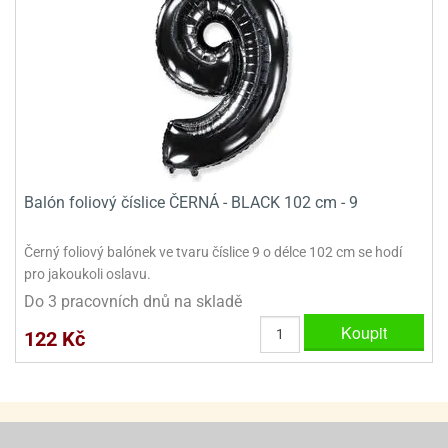
ooby-
rezové
oo
krajovačky
o
noušky
pongeBoba
o
noušky
ar
Balón foliový číslice ČERNÁ - BLACK 102 cm - 9
rs
ězdné
Černý foliový balónek ve tvaru číslice 9 o délce 102 cm se hodí
lky
pro jakoukoli oslavu.
Do 3 pracovních dnů na skladě
o
noušky
Koupit
122 Kč
per
rio
o
noušky
oulů