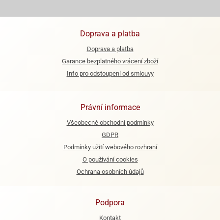
e
urfs
Doprava a platba
o
Doprava a platba
noušky
Garance bezplatného vrácení zboží
apkové
Info pro odstoupení od smlouvy
troly
aw
trol
Právní informace
o
Všeobecné obchodní podmínky
noušky
GDPR
olls
Podmínky užití webového rozhraní
O používání cookies
olové
Ochrana osobních údajů
Podpora
Kontakt