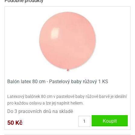
Podobné produkty
dlé
travin
ířata
ladící
o
reje
noušky
echové
krajovátka
áša
abičky
stliny
edvěd
krajovátka
o
noušky
prava
dvídka
ú
krajovátka
nnie-
dovy
e-
Balón latex 80 cm - Pastelový baby růžový 1 KS
krajovátka
ooh
Latexový balónek 80 cm v pastelové baby růžové barvě je ideální
o
tatní
pro každou oslavu a lze jej naplnit heliem.
noušky
ady
ckey
Do 3 pracovních dnů na skladě
krajovátek
ouse
Koupit
50 Kč
tatní
nnie