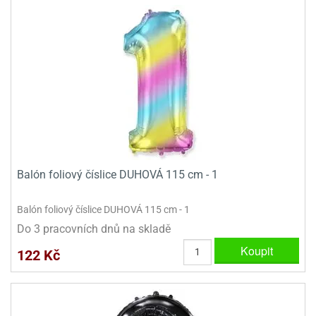
ady
o
krajovátek
noušky
imoňů
noce
nions
ady
krajovátek
o
noušky
likonoce
necraft
klápěcí
o
rmičky
noušky
Balón foliový číslice DUHOVÁ 115 cm - 1
y
krajovátka
tle
ony
Balón foliový číslice DUHOVÁ 115 cm - 1
ětynky,
Do 3 pracovních dnů na skladě
o
blihy
noušky
Koupit
122 Kč
incezen
krajovátka
sney
lká
o
rníky
noušky