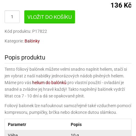
korace
chyňský
rmy
rvy
nfety
rození
136 Kč
o
rozeniny
nbóny
koláda
til
pírové
dlá
kladnění
iskovačky
nce
aní
ěrky
ojany
minka
blony
dlá
zerty
noušky
strobalení
šlovačky
lové
ůžová)
rousky
korace
eativní
rozeninové
VLOŽIT DO KOŠÍKU
korace
ansfer
gry
chyňské
rvy,
ňky
tchwork
akový
dlé
oření
atba
uhy
achtle
ffiny
vercové
íčky
gináty
ie
rds
sy
gát
hy
nály
lovky
dlý
tlačovače
nec
rvy
strobalení
dložky
pír
ta
sky
rty
Kód produktu: P17822
lky
rusy
fóny
kr
o
koládové
uskáčky
koládu
sky
dlé
uzdra
délka
stelky
o
gináty
astové
noušky
levy
xy
krářské
Kategorie:
Balónky
kuskové
stýmy
lky
íčky
že
dlá
dložky
mperování
rbie
a
peckovávače
pět
žky
lečky
dnostranné
obení
xky
hárky
kr
pidla
oko
kolády
ffiny
rozeninové
rty
pět
ubičky
rty,
parační
Popis produktu
o
ansfer
sy
dlé
a
lky
pání
etce
líře
íčky
o
dlá
sky
rozeninové
ata
koládové
noušky
ie
pcakes
xy
ffiny
likonové
uky
pět
pidla
rozeninové
íčky
rpusy
Tento fóliový balónek můžete velmi snadno naplnit heliem, stačí si
rs
sky
pichovače
oustranné
koládové
lování
ňaty
rmy
ajky
íčky
laky
chucené
uta)
a
jen vybrat z naší nabídky jednorázových nádob plněných heliem.
pět
korace
pcakes
bileum
sky
pichy
d
likonové
kolády
ýnky,
lotovary
leba
talické
Máme pro vás
helium do balónků
pro vlastní použití - ovladání je
opisky
zvánky
rmičky
rtové
kao
rty
rmy
o
rojky
dlé
dlé
krářské
a
snadné a zvládne jej hravě každý! Takto naplněný balónek vydrží
lentýn
laky
íčky
rt
pírové
šíčky
noušky
čící
levy
rvy
ajky
šíčky
leba
ra
lavy
létat cca 7 - 10 dní a dá se opakovaně plnit.
mifreda
va
likonové
slice
dobí
pět
rtnite
ie
likonoce
akao
até
ojany
rmičky
rkové
nbóny
áškové
korace
Foliový balonek lze nafouknout samozřejmě také vzduchem pomocí
ormy
stěry
bavné
čení
pět
xy
pět
ření
rtové
korace
poje
pět
o
káče
koládky
dobí
noce
pět
kompresoru, pumpičky, brčka nebo dokonce dutou slámkou.
ačky,
áva
ntány
rty
delování
noušky
alinky
achové
rcipánu
ormy
léb
lování
plňky
éčné
šky
bavné
oxy
že
áty
pět
ozen
echy
čka,
poje
lloween
rvy
ření
Parametr
Popis
noce
roviny
ačky,
rtové
likonové
edové
korační
ámky
atky
bavní
ffiny
můcky
plňky
ířecí
sky
rmy
šky
rcování
dložky
lenice
ože
dba
álovství)
ametový
pyty
Váha
10 g
éčné