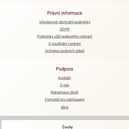
e
Právní informace
urfs
Všeobecné obchodní podmínky
o
GDPR
noušky
Podmínky užití webového rozhraní
apkové
troly
O používání cookies
Ochrana osobních údajů
aw
trol
Podpora
o
noušky
Kontakt
olls
O nás
Reklamace zboží
olové
Formulář pro odstoupení
Blog
Čechy