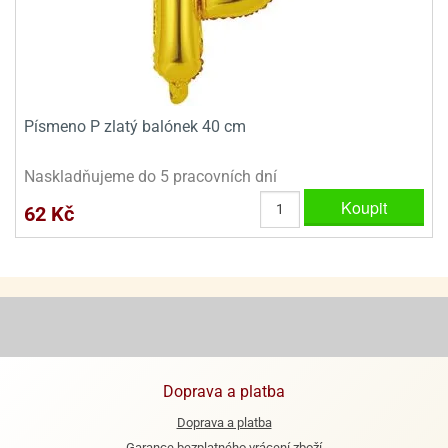
ooby-
rezové
oo
krajovačky
o
noušky
pongeBoba
Písmeno P zlatý balónek 40 cm
o
noušky
Naskladňujeme do 5 pracovních dní
ar
Koupit
rs
62 Kč
ězdné
lky
o
noušky
per
rio
Doprava a platba
o
noušky
Doprava a platba
oulů
Garance bezplatného vrácení zboží