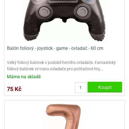
dlé
travin
ířata
ladící
o
reje
noušky
echové
krajovátka
áša
abičky
stliny
edvěd
krajovátka
o
Balón foliový - joystick - game - ovladač - 60 cm
noušky
prava
dvídka
ú
krajovátka
Velký foliový balonek v podobě herního ovladače. Fantastický
fóliový balónek ve tvaru ovladače pro počítačové hry,…
nnie-
dovy
Máme na skladě
e-
krajovátka
ooh
Koupit
75 Kč
o
tatní
noušky
ady
ckey
krajovátek
ouse
tatní
nnie