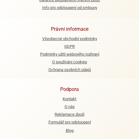
Info pro odstoupení od smlouvy
e
urfs
o
Právní informace
noušky
Všeobecné obchodní podmínky
apkové
GDPR
troly
Podmínky užití webového rozhraní
aw
O používání cookies
trol
Ochrana osobních údajů
o
noušky
Podpora
olls
Kontakt
olové
O nás
Reklamace zboží
Formulář pro odstoupení
Blog