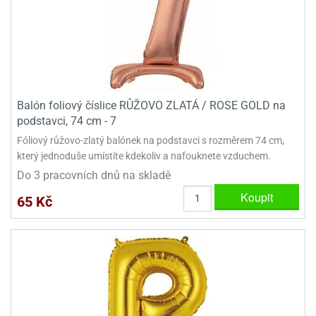
ady
o
krajovátek
noušky
imoňů
noce
nions
ady
krajovátek
o
Balón foliový číslice RŮŽOVO ZLATÁ / ROSE GOLD na
noušky
likonoce
podstavci, 74 cm - 7
necraft
Fóliový růžovo-zlatý balónek na podstavci s rozměrem 74 cm,
klápěcí
o
který jednoduše umístíte kdekoliv a nafouknete vzduchem.
rmičky
noušky
Do 3 pracovních dnů na skladě
y
krajovátka
tle
Koupit
65 Kč
ony
ětynky,
o
blihy
noušky
incezen
krajovátka
sney
lká
o
rníky
noušky