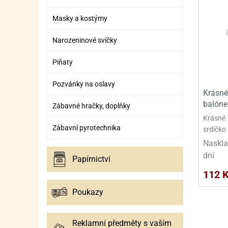
SURO
SUR
Masky a kostýmy
ŠLEH
ŠLE
Narozeninové svíčky
ZMR
Piňaty
ŽEL
OSTA
OSTA
Pozvánky na oslavy
Krásné
balóne
Zábavné hračky, doplňky
Krásné 
Zábavní pyrotechnika
srdíčko 
Naskla
dní
Papírnictví
112 
Poukazy
Reklamní předměty s vaším