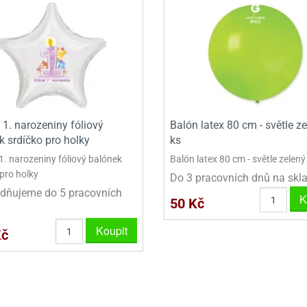
VINY NA DONUTY
OVINY NA DONUTY
POLEVA V PECKÁCH
GRILÁŠ (GRILIÁŽ)
VYKRAJOVÁTKA - VÁNOCE
AČKY A SMETANY
HAČKY A SMETANY
DRIP POLEVY
ZTUŽOVAČE ŠLEHAČKY
VYKRAJOVÁTKA - VELIKONOCE
ZLINY
ZMRZLINY
ROSTLINNÉ ŠLEHAČKY
VYKRAJOVÁTKA - ZVÍŘATA
ATINY
ŽELATINY
ŽIVOČIŠNÉ ŠLEHAČKY
VYKRAJOVÁTKA - ROSTLINY
TNÍ CUKRÁŘSKÉ SUROVINY
TNÍ CUKRÁŘSKÉ SUROVINY
JEDLÉ CHLADÍCÍ SPREJE
VYKRAJOVÁTKA - DOPRAVA
 1. narozeniny fóliový
Balón latex 80 cm - světle z
VYKRAJOVÁTKA - BUDOVY
k srdíčko pro holky
ks
1. narozeniny fóliový balónek
Balón latex 80 cm - světle zelený
VYKRAJOVÁTKA - OSTATNÍ
pro holky
Do 3 pracovních dnů na skl
dňujeme do 5 pracovních
SADY VYKRAJOVÁTEK - OSTATNÍ
K
50 Kč
SADY VYKRAJOVÁTEK - VÁNOCE
Koupit
Kč
SADY VYKRAJOVÁTEK - VELIKONOCE
VYKLÁPĚCÍ FORMIČKY
VYKRAJOVÁTKA - HNĚTYNKY, NA KO