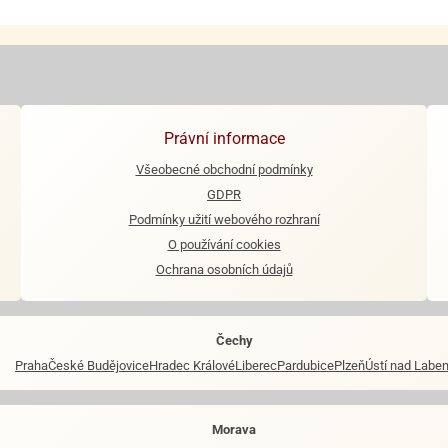
Právní informace
Všeobecné obchodní podmínky
GDPR
Podmínky užití webového rozhraní
O používání cookies
Ochrana osobních údajů
Čechy
Praha
České Budějovice
Hradec Králové
Liberec
Pardubice
Plzeň
Ústí nad Labe
Morava