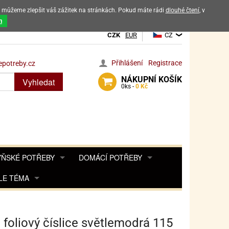
ak můžeme zlepšit váš zážitek na stránkách. Pokud máte rádi
dlouhé čtení
, v
dových výrobků
m
CZK
EUR
CZ
Přihlášení
Registrace
potreby.cz
NÁKUPNÍ
KOŠÍK
Vyhledat
0
ks -
0 Kč
ŇSKÉ POTŘEBY
DOMÁCÍ POTŘEBY
ŘENKY, KOŘENKY
LE TÉMA
DEKORACE DO BYTU
SAMOLEPKY NA 
TA, DESINFEKCE, OCHRANA
Y, POHÁDKY A HRY
PRO FANOUŠKY ANGRY BIRDS
DROBNOSTI DO DOMÁCNOSTI
OZENINY
TĚNÍ KÁVOVARŮ
PRO FANOUŠKY BARBIE
NAROZENINOVÉ SVÍČKY
KOŠÍKY
 foliový číslice světlemodrá 115