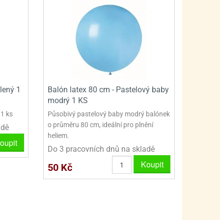
PRO FANOUŠKY ŠMOULŮ - THE SMURFS
SKLENĚNÉ DÓZY A LAHVE
PRO FANOUŠKY TLAPKOVÉ PATROLY - PAW PATRO
VAKUOVÉ UCHOVÁNÍ POTRAVIN
PRO FANOUŠKY TROLLS - TROLOVÉ
PLECHOVÉ KRABIČKY
elený 1
Balón latex 80 cm - Pastelový baby
modrý 1 KS
 1 ks
Působivý pastelový baby modrý balónek
o průměru 80 cm, ideální pro plnění
adě
heliem.
oupit
Do 3 pracovních dnů na skladě
Koupit
50 Kč
BLIHY