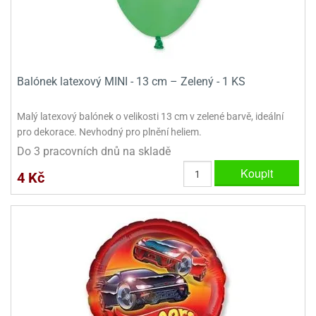
dlé
travin
ířata
ladící
o
reje
noušky
echové
krajovátka
áša
abičky
stliny
edvěd
Balónek latexový MINI - 13 cm – Zelený - 1 KS
krajovátka
o
Malý latexový balónek o velikosti 13 cm v zelené barvě, ideální
noušky
prava
pro dekorace. Nevhodný pro plnění heliem.
dvídka
ú
krajovátka
Do 3 pracovních dnů na skladě
Koupit
4 Kč
nnie-
dovy
e-
krajovátka
ooh
o
tatní
noušky
ady
ckey
krajovátek
ouse
tatní
nnie