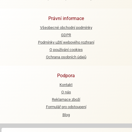
e
urfs
Právní informace
o
Všeobecné obchodní podmínky
noušky
GDPR
apkové
Podmínky užití webového rozhraní
troly
O používání cookies
aw
Ochrana osobních údajů
trol
o
Podpora
noušky
olls
Kontakt
O nás
olové
Reklamace zboží
Formulář pro odstoupení
Blog