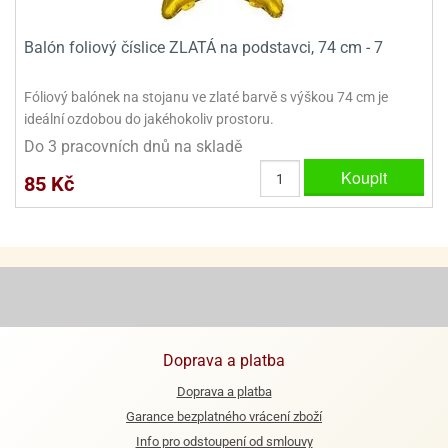
ooby-
rezové
oo
Balón foliový číslice ZLATÁ na podstavci, 74 cm - 7
krajovačky
o
noušky
Fóliový balónek na stojanu ve zlaté barvě s výškou 74 cm je
pongeBoba
ideální ozdobou do jakéhokoliv prostoru.
Do 3 pracovních dnů na skladě
o
noušky
Koupit
85 Kč
ar
rs
ězdné
lky
o
noušky
per
Doprava a platba
rio
Doprava a platba
o
Garance bezplatného vrácení zboží
noušky
oulů
Info pro odstoupení od smlouvy