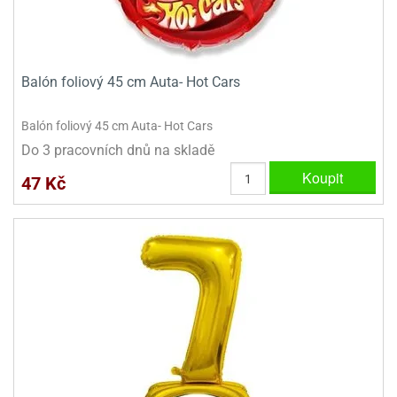
ady
o
krajovátek
noušky
imoňů
noce
Balón foliový 45 cm Auta- Hot Cars
nions
ady
krajovátek
o
Balón foliový 45 cm Auta- Hot Cars
noušky
Do 3 pracovních dnů na skladě
likonoce
necraft
Koupit
47 Kč
klápěcí
o
rmičky
noušky
y
krajovátka
tle
ony
ětynky,
o
blihy
noušky
incezen
krajovátka
sney
lká
o
rníky
noušky