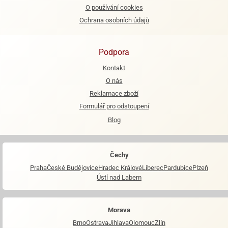
O používání cookies
e
Ochrana osobních údajů
urfs
o
Podpora
noušky
apkové
Kontakt
troly
O nás
Reklamace zboží
aw
Formulář pro odstoupení
trol
Blog
o
noušky
olls
Čechy
olové
Praha
České Budějovice
Hradec Králové
Liberec
Pardubice
Plzeň
Ústí nad Labem
Morava
Brno
Ostrava
Jihlava
Olomouc
Zlín