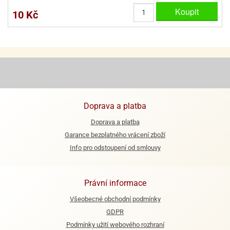
ooby-
Koupit
10 Kč
rezové
oo
krajovačky
o
noušky
pongeBoba
o
noušky
ar
Doprava a platba
rs
Doprava a platba
ězdné
Garance bezplatného vrácení zboží
lky
Info pro odstoupení od smlouvy
o
noušky
per
Právní informace
rio
Všeobecné obchodní podmínky
o
GDPR
noušky
Podmínky užití webového rozhraní
oulů