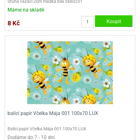
Stuha vázací 20m hladká bílá 5660231
ady
o
Máme na skladě
krajovátek
noušky
imoňů
Koupit
8 Kč
noce
nions
ady
krajovátek
o
noušky
likonoce
necraft
klápěcí
o
rmičky
noušky
y
krajovátka
tle
ony
ětynky,
o
blihy
noušky
balící papír Včelka Mája 001 100x70 LUX
incezen
krajovátka
sney
lká
Balící papír Včelka Mája 001 100x70 LUX
o
Dodáme do 7 - 10 dní
rníky
noušky