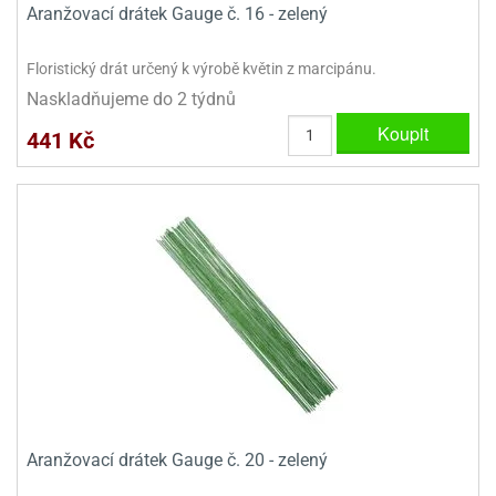
Aranžovací drátek Gauge č. 16 - zelený
ady
o
krajovátek
noušky
imoňů
Floristický drát určený k výrobě květin z marcipánu.
noce
Naskladňujeme do 2 týdnů
nions
ady
Koupit
441 Kč
krajovátek
o
noušky
likonoce
necraft
klápěcí
o
rmičky
noušky
y
krajovátka
tle
ony
ětynky,
o
blihy
noušky
incezen
krajovátka
sney
lká
Aranžovací drátek Gauge č. 20 - zelený
o
rníky
noušky