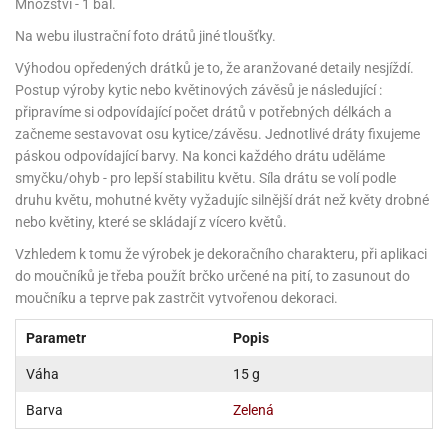
noční
rotechnika
uka
ack
Množství - 1 bal.
gurky
hárky
ekt
nutí
roviny
obení
ambovací
roba
očné
měrky
čení
omůcky
jníky
ířátka
o
valování
rcování
try
Na webu ilustrační foto drátů jiné tloušťky.
leba
oždí
tol
izu
ouka
ojany
noušky
ětce
zerty,
ouka
noční
nve
likonové
enášení
Výhodou opředených drátků je to, že aranžované detaily nesjíždí.
tbal
liéfní
jové
krářské
rry
dlé
ngerfood
ažovky
lení
plně
ack
oždí
obení
rmy
rtů
dložky
nvice
že
Postup výroby kytic nebo květinových závěsů je následující :
tter
dlou
ěty
oždí
nvičky
azy
ort
hárky,
připravíme si odpovídající počet drátů v potřebných délkách a
rvou
leba
émy
ndlová
plně
san)
nbóny
zertů
likonové
nky
chyňské
o
lenky,
plně
začneme sestavovat osu kytice/závěsu. Jednotlivé dráty fixujeme
ouka
íbory
omoce
rmy
že
noušky
kuté
límky
lebníky
eje
páskou odpovídající barvy. Na konci každého drátu uděláme
émy
parace
íprava
llo
rvy
émy
smyčku/ohyb - pro lepší stabilitu květu. Síla drátu se volí podle
dy
vy
chyňské
čení
líře
tty
lebovky
ky
rémy
nců
druhu květu, mohutné květy vyžadujíc silnější drát než květy drobné
ztuhy
žky
pytky
eje
rmosky
rtů
nebo květiny, které se skládají z vícero květů.
likonové
o
echy,
ack
plně
ruhadla,
tření
kavice
noušky
pojů
ky
ndle
Vzhledem k tomu že výrobek je dekoračního charakteru, při aplikaci
rabky
žů
edá
rmelády,
echy,
do moučníků je třeba použít brčko určené na pití, to zasunout do
dložky
echy,
echová
žemy
ndle
áječe
kénka
moučníku a teprve pak zastrčit vytvořenou dekoraci.
ry
ndle
sla
ta
hucovací
ndlová
cy,
ady
Parametr
Popis
echová
emo
kařské
sty,
ouka
dnosy
žů
hy
sla
roviny
omata
Váha
15 g
a
káčky
dtácky
krajovátka
ack
kařské
rty
levy
ack
Barva
Zelená
roviny
ojany
ploměry
pékací
krajovátka
lavu
azé
levy