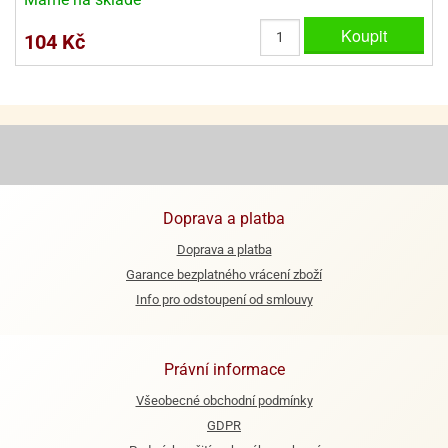
Koupit
e
104 Kč
urfs
o
noušky
apkové
troly
aw
trol
Doprava a platba
o
Doprava a platba
noušky
Garance bezplatného vrácení zboží
olls
Info pro odstoupení od smlouvy
olové
Právní informace
Všeobecné obchodní podmínky
GDPR