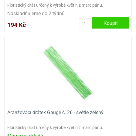
ooby-
Floristický drát určený k výrobě květin z marcipánu.
rezové
oo
Naskladňujeme do 2 týdnů
krajovačky
o
Koupit
194 Kč
noušky
pongeBoba
o
noušky
ar
rs
ězdné
lky
o
noušky
per
rio
Aranžovací drátek Gauge č. 26 - světle zelený
o
Floristický drát určený k výrobě květin z marcipánu.
noušky
oulů
Máme na skladě