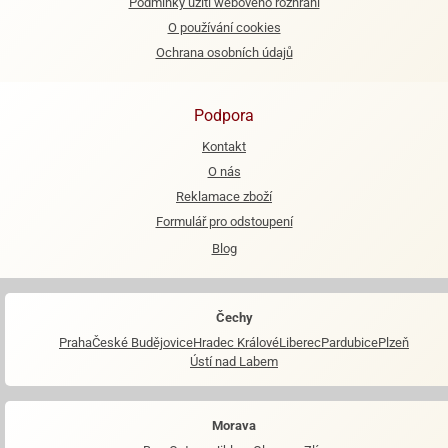
Podmínky užití webového rozhraní
O používání cookies
Ochrana osobních údajů
Podpora
Kontakt
O nás
Reklamace zboží
Formulář pro odstoupení
Blog
Čechy
Praha
České Budějovice
Hradec Králové
Liberec
Pardubice
Plzeň
Ústí nad Labem
Morava